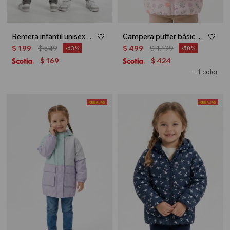
Remera infantil unisex Uruguay - Blanco
Campera puffer básica - Rosa
$
199
$
549
$
499
$
1.199
63
58
169
424
$
$
+ 1 color