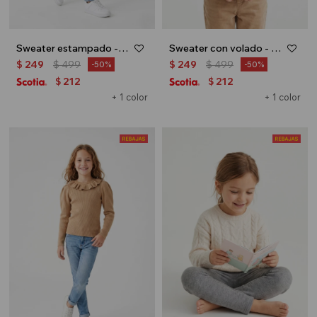
Sweater estampado - Rosa
Sweater con volado - Crudo
$
249
$
499
$
249
$
499
50
50
212
212
$
$
+ 1 color
+ 1 color