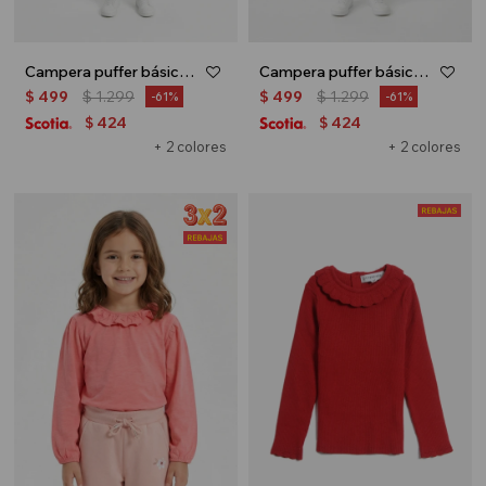
Campera puffer básica con capucha - UNISEX - Negro
Campera puffer básica con capucha - UNISEX - Azul
$
499
$
1.299
$
499
$
1.299
61
61
424
424
$
$
+ 2 colores
+ 2 colores