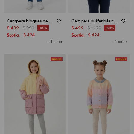
Campera bloques de color - Verde agua
Campera puffer básica - Azul marino
$
499
$
999
$
499
$
1.199
50
58
424
424
$
$
+ 1 color
+ 1 color