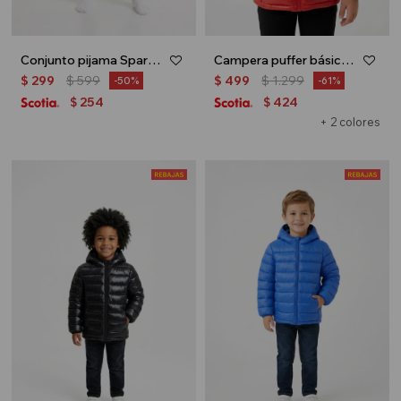
Conjunto pijama Sparkle - Celeste
Campera puffer básica con capucha - UNISEX - Rojo
$
299
$
599
$
499
$
1.299
50
61
254
424
$
$
+ 2 colores