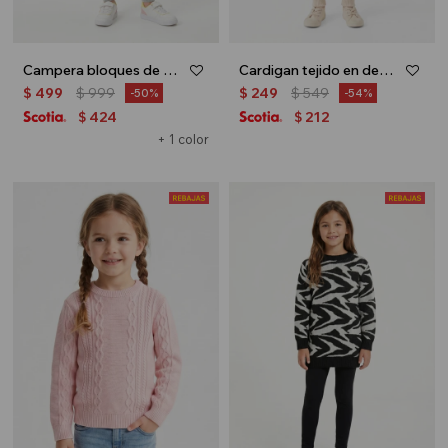
Campera bloques de color - Amarillo
Cardigan tejido en degradé - Rosa
$
499
$
999
$
249
$
549
50
54
424
212
$
$
+ 1 color