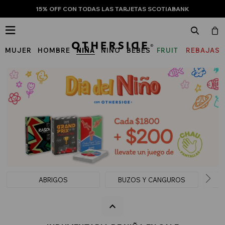
15% OFF CON TODAS LAS TARJETAS SCOTIABANK

MUJER
HOMBRE
NIÑA
NIÑO
BEBÉS
FRUIT
REBAJAS
OF
THE
LOOM
ABRIGOS
BUZOS Y CANGUROS