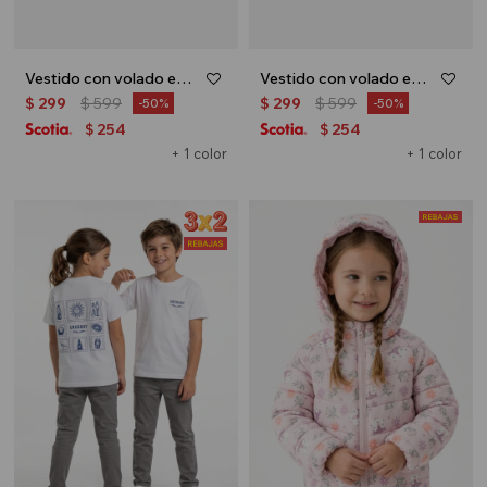
Vestido con volado en hombro - Terracota
Vestido con volado en hombro - Rosa
$
299
$
599
$
299
$
599
50
50
254
254
$
$
+ 1 color
+ 1 color