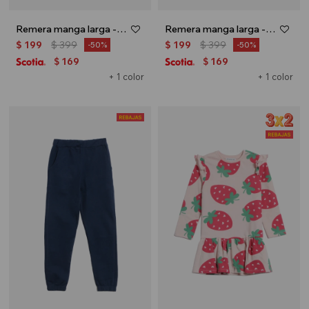
Remera manga larga - Blanco
Remera manga larga - Rosa
$
199
$
399
$
199
$
399
50
50
169
169
$
$
+ 1 color
+ 1 color