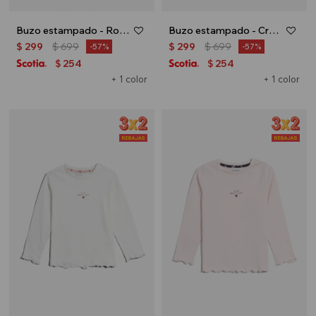
Buzo estampado - Rosa palido
Buzo estampado - Crudo
$
299
$
699
$
299
$
699
57
57
254
254
$
$
+ 1 color
+ 1 color