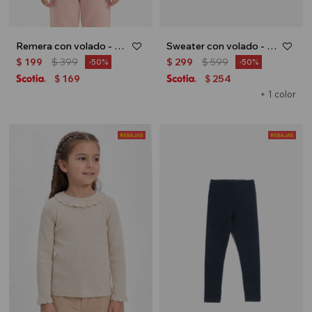
Remera con volado - Fucsia
Sweater con volado - Rojo
$
199
$
399
$
299
$
599
50
50
169
254
$
$
+ 1 color