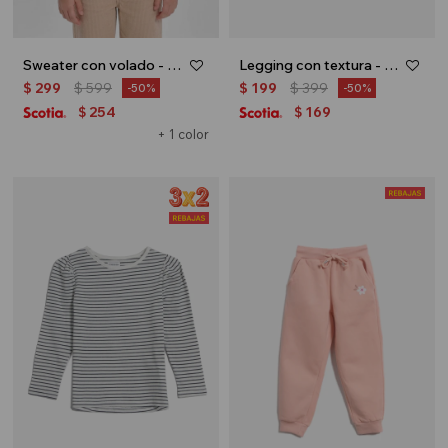
Sweater con volado - Crudo
Legging con textura - Azul marino
$
299
$
599
$
199
$
399
50
50
254
169
$
$
+ 1 color