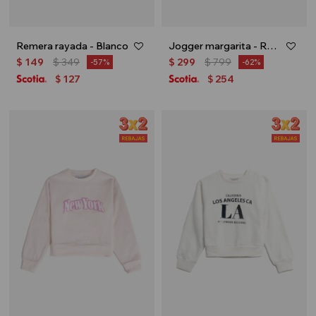
Remera rayada - Blanco
Jogger margarita - Rosa palido
$
149
$
349
$
299
$
799
57
62
127
254
$
$