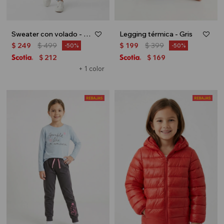
Sweater con volado - Tostado
Legging térmica - Gris
$
249
$
499
$
199
$
399
50
50
212
169
$
$
+ 1 color