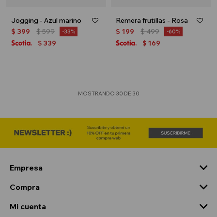
Jogging - Azul marino
Remera frutillas - Rosa
$
399
$
599
$
199
$
499
33
60
339
169
$
$
MOSTRANDO
30
DE
30
Empresa
Compra
Mi cuenta