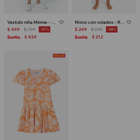
Vestido niña Minnie - Blanco
Mono con volados - Rosa
$
499
$
799
$
249
$
599
37
58
424
212
$
$