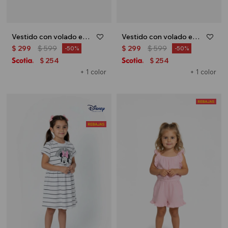
Vestido con volado en hombro - Terracota
Vestido con volado en hombro - Rosa
$
299
$
599
$
299
$
599
50
50
254
254
$
$
+ 1 color
+ 1 color