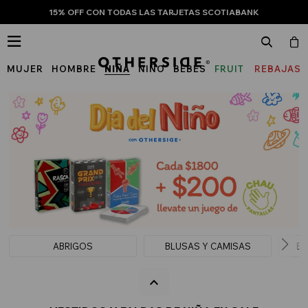
15% OFF CON TODAS LAS TARJETAS SCOTIABANK

MUJER
HOMBRE
NIÑA
NIÑO
BEBÉS
FRUIT
REBAJAS
OF
THE
LOOM
ABRIGOS
BLUSAS Y CAMISAS
BU