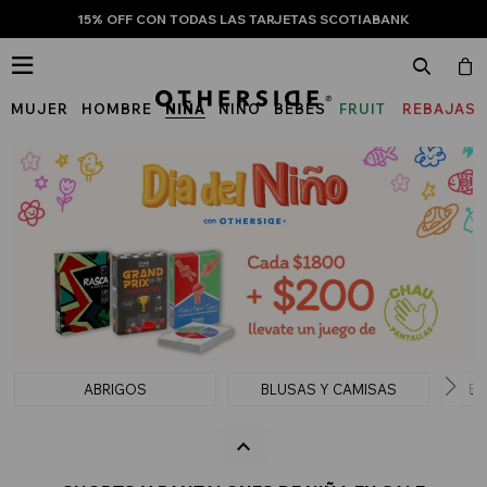
15% OFF CON TODAS LAS TARJETAS SCOTIABANK

MUJER
HOMBRE
NIÑA
NIÑO
BEBÉS
FRUIT
REBAJAS
OF
THE
LOOM
ABRIGOS
BLUSAS Y CAMISAS
BU