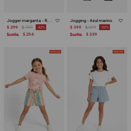
Jogger margarita - Rosa palido
Jogging - Azul marino
$
299
$
799
$
399
$
599
62
33
254
339
$
$