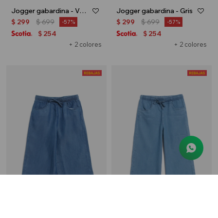
Jogger gabardina - Verde oliva
Jogger gabardina - Gris
$
299
$
699
$
299
$
699
57
57
254
254
$
$
+ 2 colores
+ 2 colores