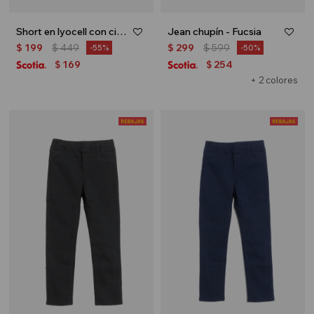
Short en lyocell con cintura elástica - Negro
Jean chupín - Fucsia
$
199
$
449
$
299
$
599
55
50
169
254
$
$
+ 2 colores