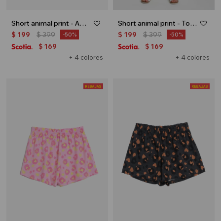
Short animal print - Amarillo
Short animal print - Tostado
$
199
$
399
$
199
$
399
50
50
169
169
$
$
+ 4 colores
+ 4 colores