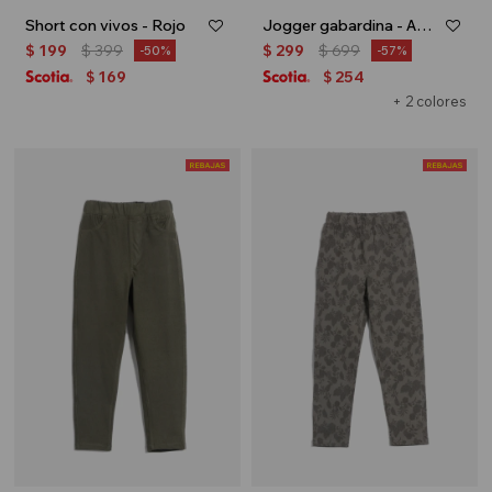
Short con vivos - Rojo
Jogger gabardina - Azul marino
$
199
$
399
$
299
$
699
50
57
169
254
$
$
+ 2 colores