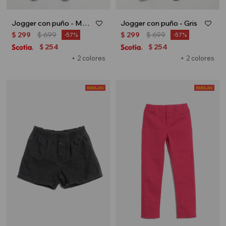
Jogger con puño - Menta
Jogger con puño - Gris
$
299
$
699
$
299
$
699
57
57
254
254
$
$
+ 2 colores
+ 2 colores