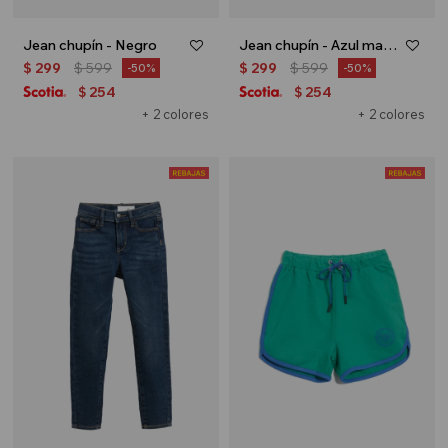
Jean chupín - Negro
Jean chupín - Azul marino
$
299
$
599
$
299
$
599
50
50
254
254
$
$
+ 2 colores
+ 2 colores