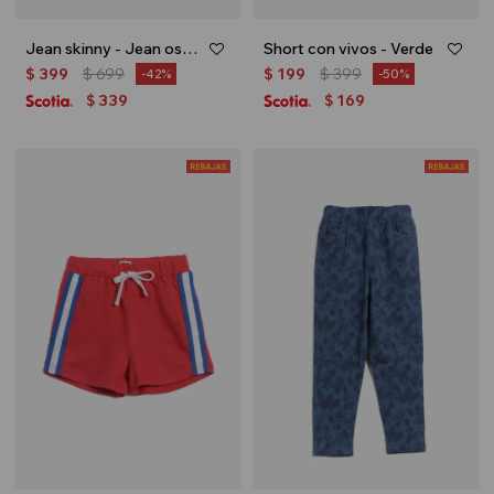
Jean skinny - Jean oscuro
Short con vivos - Verde
$
399
$
699
$
199
$
399
42
50
339
169
$
$