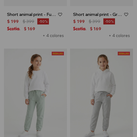
Short animal print - Fucsia
Short animal print - Gris oscuro
$
199
$
399
$
199
$
399
50
50
169
169
$
$
+ 4 colores
+ 4 colores