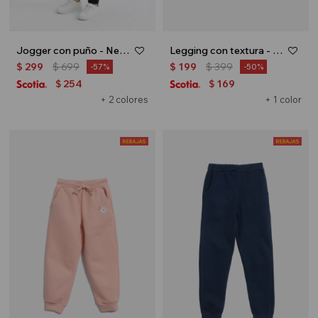
Jogger con puño - Negro
Legging con textura - Azul marino
$
299
$
699
$
199
$
399
57
50
254
169
$
$
+ 2 colores
+ 1 color