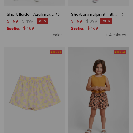
Short fluido - Azul marino
Short animal print - Blanco
$
199
$
499
$
199
$
399
60
50
169
169
$
$
+ 1 color
+ 4 colores