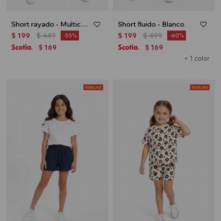
Short rayado - Multicolor
Short fluido - Blanco
$
199
$
449
$
199
$
499
55
60
169
169
$
$
+ 1 color