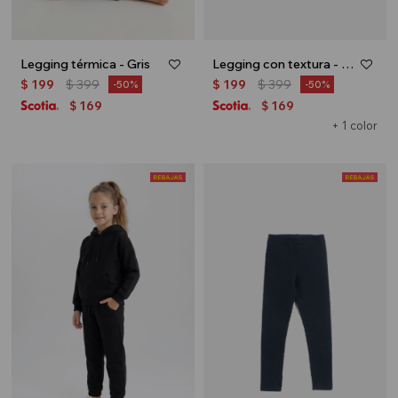
Legging térmica - Gris
Legging con textura - Azul
$
199
$
399
$
199
$
399
50
50
169
169
$
$
+ 1 color