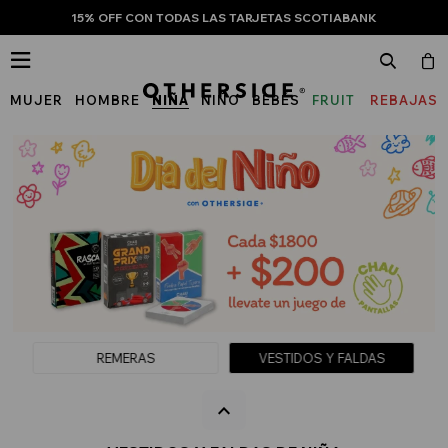
15% OFF CON TODAS LAS TARJETAS SCOTIABANK

MUJER
HOMBRE
NIÑA
NIÑO
BEBÉS
FRUIT
REBAJAS
OF
THE
LOOM
REMERAS
VESTIDOS Y FALDAS