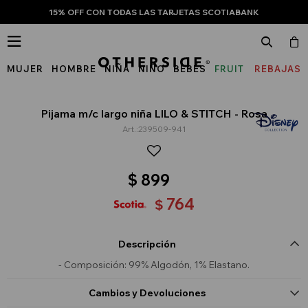
15% OFF CON TODAS LAS TARJETAS SCOTIABANK

MUJER
HOMBRE
NIÑA
NIÑO
BEBÉS
FRUIT
REBAJAS
OF
THE
Pijama m/c largo niña LILO & STITCH - Rosa
239509-941
LOOM
$
899
764
$
Descripción
- Composición: 99% Algodón, 1% Elastano.
Cambios y Devoluciones