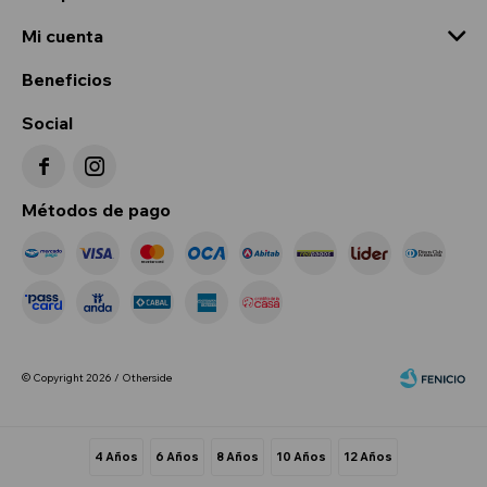
Mi cuenta
Beneficios
Social


Métodos de pago
© Copyright 2026 / Otherside
4 Años
6 Años
8 Años
10 Años
12 Años