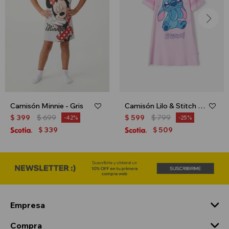
Camisón Minnie - Gris
Camisón Lilo & Stitch - Rosa
$
399
$
699
$
599
$
799
42
25
339
509
$
$
Empresa
Compra