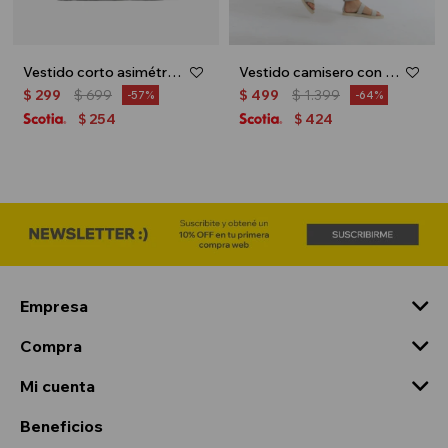
Vestido corto asimétrico - Negro
Vestido camisero con lazo - Azul marino
$
299
$
699
$
499
$
1.399
57
64
254
424
$
$
Empresa
Compra
Mi cuenta
Beneficios