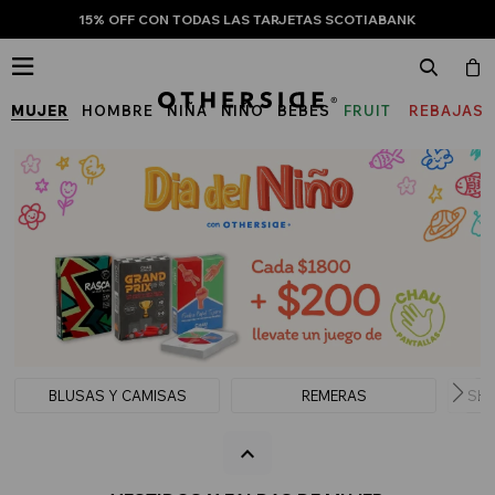
15% OFF CON TODAS LAS TARJETAS SCOTIABANK

MUJER
HOMBRE
NIÑA
NIÑO
BEBÉS
FRUIT
REBAJAS
OF
THE
LOOM
BLUSAS Y CAMISAS
REMERAS
SHO