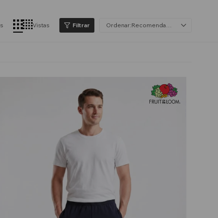
os
Vistas
Recomendados