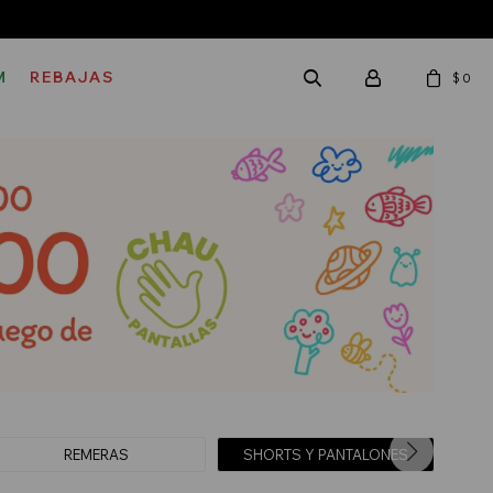
M
REBAJAS
$
0
REMERAS
SHORTS Y PANTALONES