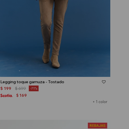
Talle
Legging toque gamuza - Tostado
$
199
$
699
71
169
$
+ 1 color