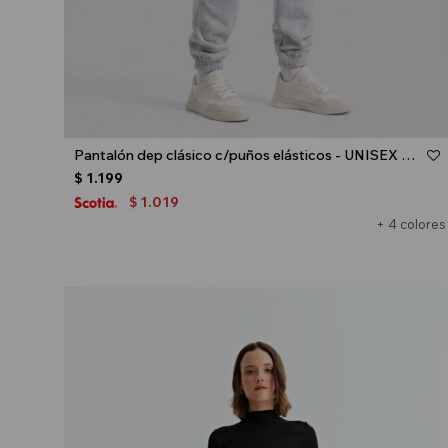
Talle
Pantalón dep clásico c/puños elásticos - UNISEX - Gris melange claro
$
1.199
1.019
$
+ 4 colores