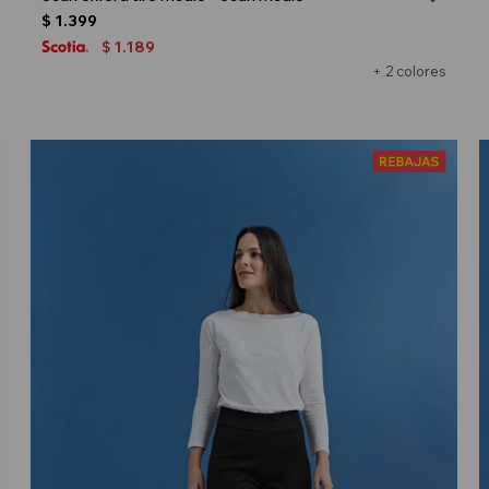
$
1.399
1.189
$
+ 2 colores