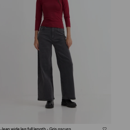
Talle
Jean wide leg full length - Gris oscuro