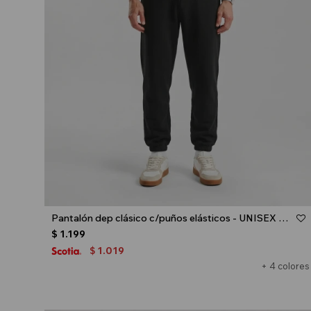
Talle
Pantalón dep clásico c/puños elásticos - UNISEX - Negro
$
1.199
1.019
$
+ 4 colores