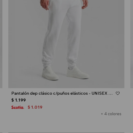
Talle
Pantalón dep clásico c/puños elásticos - UNISEX - Blanco
$
1.199
1.019
$
+ 4 colores