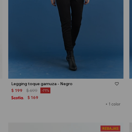
Talle
Legging toque gamuza - Negro
$
199
$
699
71
169
$
+ 1 color