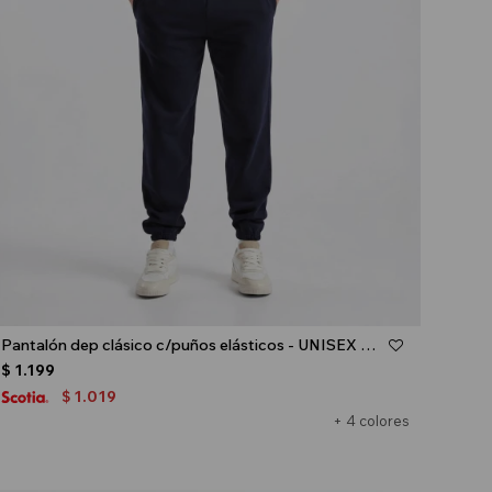
Talle
Pantalón dep clásico c/puños elásticos - UNISEX - Azul oscuro
$
1.199
1.019
$
+ 4 colores