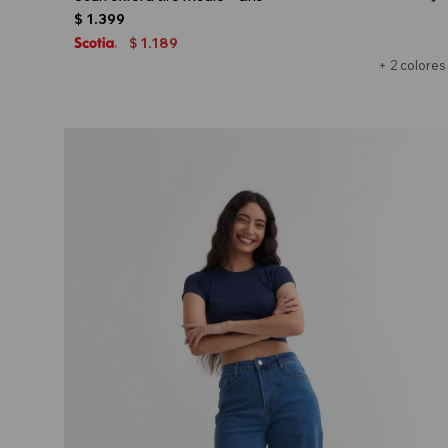
$
1.399
1.189
$
+ 2 colores