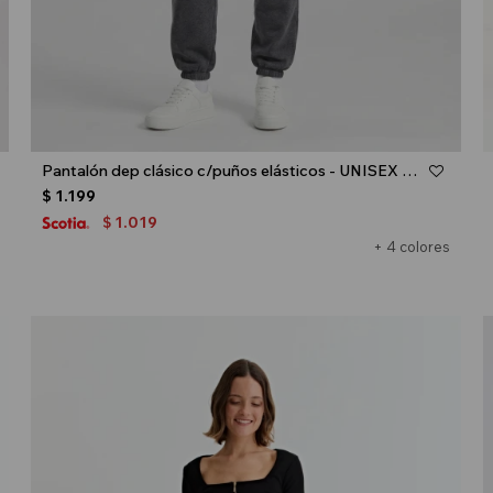
Talle
Pantalón dep clásico c/puños elásticos - UNISEX - Gris melange oscuro
$
1.199
1.019
$
+ 4 colores