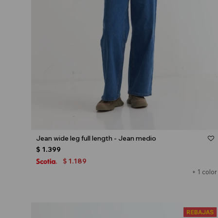
Talle
Jean wide leg full length - Jean medio
$
1.399
1.189
$
+ 1 color