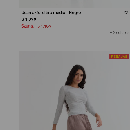
Talle
Jean oxford tiro medio - Negro
$
1.399
1.189
$
+ 2 colores