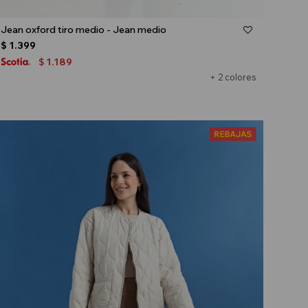
Talle
Jean oxford tiro medio - Jean medio
$
1.399
1.189
$
+ 2 colores