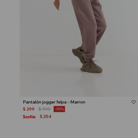
Talle
Pantalón jogger felpa - Marron
$
299
$
999
70
254
$