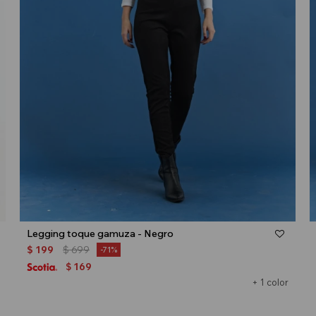
Talle
Legging toque gamuza - Negro
$
199
$
699
71
169
$
+ 1 color