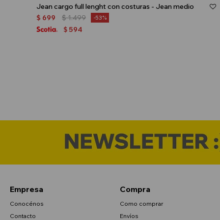
Jean cargo full lenght con costuras - Jean medio
$
699
$
1.499
53
594
$
Empresa
Compra
Conocénos
Como comprar
Contacto
Envíos