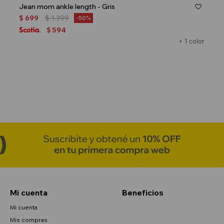
Jean mom ankle length - Gris
$
699
$
1.399
50
594
$
+ 1 color
Mi cuenta
Beneficios
Mi cuenta
Mis compras