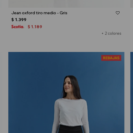
Talle
Jean oxford tiro medio - Gris
$
1.399
1.189
$
+ 2 colores