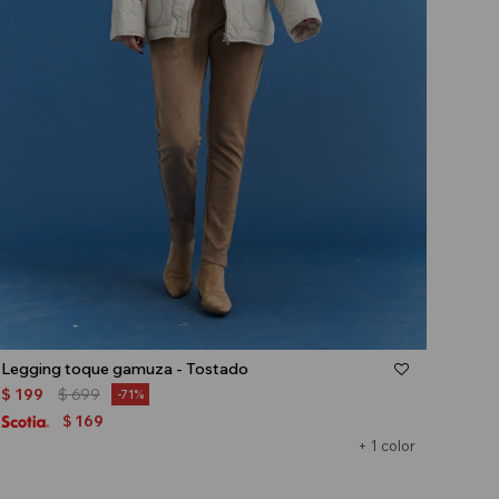
Talle
Legging toque gamuza - Tostado
$
199
$
699
71
169
$
+ 1 color