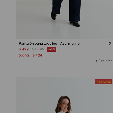
Talle
Pantalón pana wide leg - Azul marino
$
499
$
1.499
66
424
$
+ 2 colores