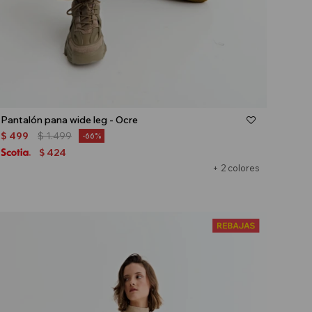
Talle
Pantalón pana wide leg - Ocre
$
499
$
1.499
66
424
$
+ 2 colores