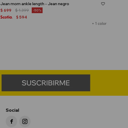
Jean mom ankle length - Jean negro
$
699
$
1.399
50
594
$
+ 1 color
Social

