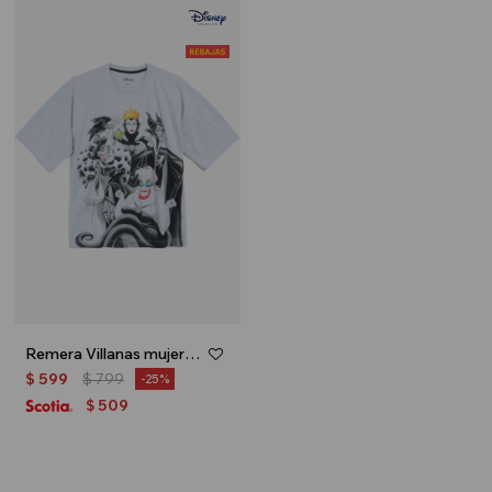
Remera Villanas mujer - Gris
$
599
$
799
25
509
$