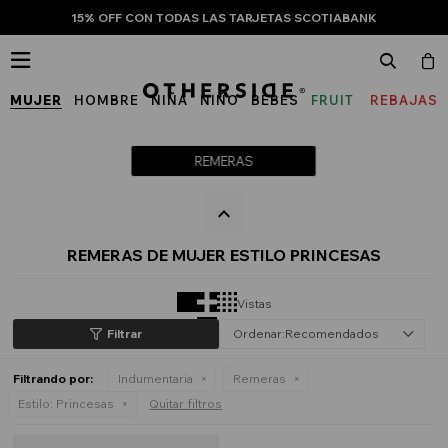
15% OFF CON TODAS LAS TARJETAS SCOTIABANK

MUJER
HOMBRE
NIÑA
NIÑO
BEBÉS
FRUIT
REBAJAS
OF
THE
REMERAS
LOOM
REMERAS DE MUJER ESTILO PRINCESAS
Vistas
Recomendados
Filtrando por:
Indumentaria
Remeras
Estilo:
Princesas
Quitar filtros