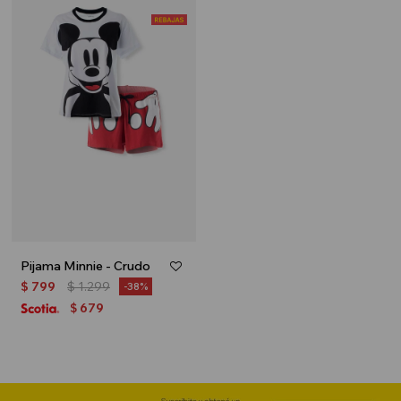
Pijama Minnie - Crudo
$
799
$
1.299
38
679
$