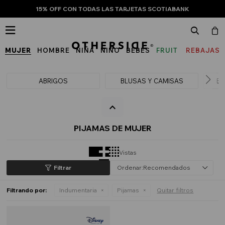
15% OFF CON TODAS LAS TARJETAS SCOTIABANK

MUJER
HOMBRE
NIÑA
NIÑO
BEBÉS
FRUIT
REBAJAS
OF
THE
ABRIGOS
BLUSAS Y CAMISAS
BU
LOOM
PIJAMAS DE MUJER
Vistas
Recomendados
Filtrando por:
Indumentaria
Pijamas
Quitar filtros