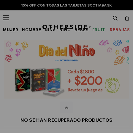
15% OFF CON TODAS LAS TARJETAS SCOTIABANK

MUJER
HOMBRE
NIÑA
NIÑO
BEBÉS
FRUIT
REBAJAS
OF
THE
LOOM
NO SE HAN RECUPERADO PRODUCTOS