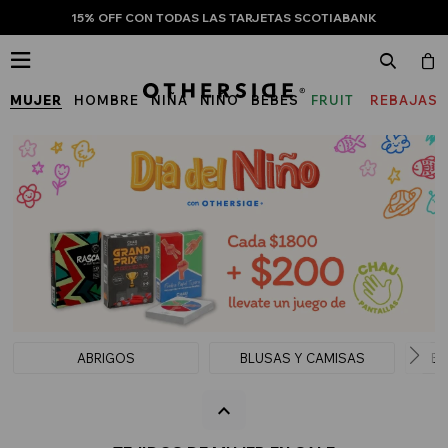
15% OFF CON TODAS LAS TARJETAS SCOTIABANK

MUJER
HOMBRE
NIÑA
NIÑO
BEBÉS
FRUIT
REBAJAS
OF
THE
LOOM
ABRIGOS
BLUSAS Y CAMISAS
BU