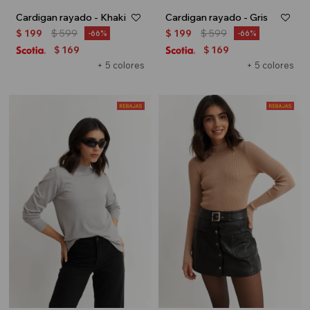
Cardigan rayado - Khaki
Cardigan rayado - Gris
$
199
$
599
$
199
$
599
66
66
169
169
$
$
+ 5 colores
+ 5 colores