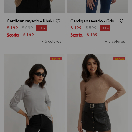
Cardigan rayado - Khaki
Cardigan rayado - Gris
$
199
$
599
$
199
$
599
66
66
169
169
$
$
+ 5 colores
+ 5 colores