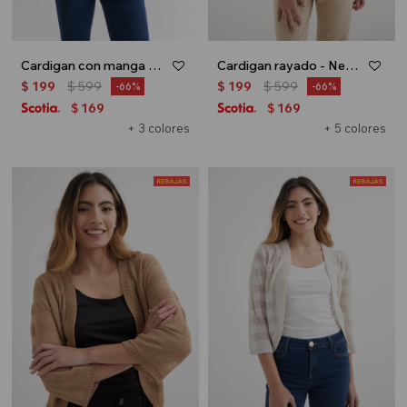
Cardigan con manga balloon - Verde oliva
Cardigan rayado - Negro
$
199
$
599
$
199
$
599
66
66
169
169
$
$
+ 3 colores
+ 5 colores