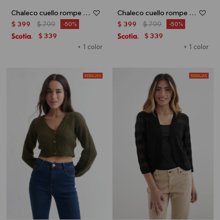
Chaleco cuello rompe viento - Negro
Chaleco cuello rompe viento - Tostado
$
399
$
799
$
399
$
799
50
50
339
339
$
$
+ 1 color
+ 1 color