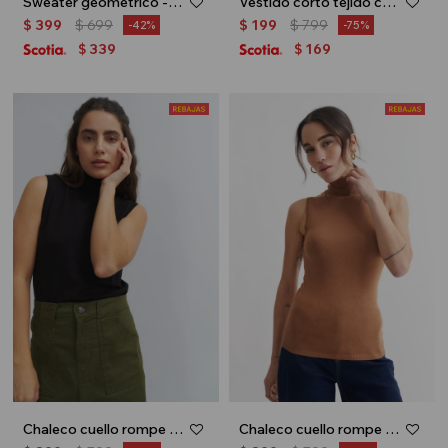
Sweater geométrico - Lacre
Vestido corto tejido con medio cierre - Amarillo
$
399
$
699
$
199
$
799
42
75
339
169
$
$
Chaleco cuello rompe viento - Negro
Chaleco cuello rompe viento - Tostado