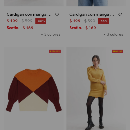
Cardigan con manga balloon - Azul
Cardigan con manga balloon - Naranja
$
199
$
599
$
199
$
599
66
66
169
169
$
$
+ 3 colores
+ 3 colores