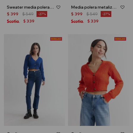
Sweater media polera con puños - Gris
Media polera metalizada - Tostado
$
399
$
549
$
399
$
549
27
27
339
339
$
$