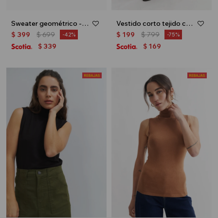
Sweater geométrico - Lacre
Vestido corto tejido con medio cierre - Amarillo
$
399
$
699
$
199
$
799
42
75
339
169
$
$