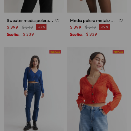
Sweater media polera con puños - Gris
Media polera metalizada - Tostado
$
399
$
549
$
399
$
549
27
27
339
339
$
$