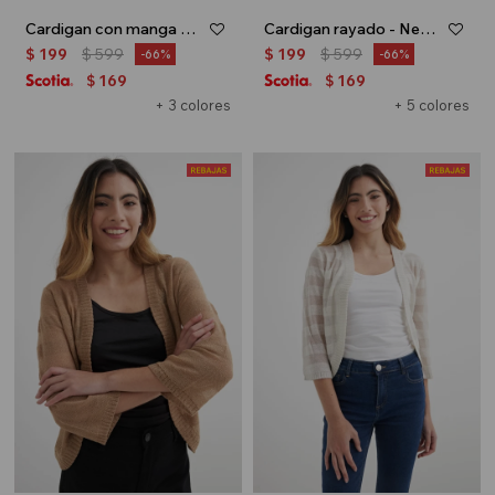
Cardigan con manga balloon - Verde oliva
Cardigan rayado - Negro
$
199
$
599
$
199
$
599
66
66
169
169
$
$
+ 3 colores
+ 5 colores