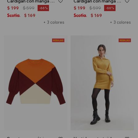
Cardigan con manga balloon - Azul
Cardigan con manga balloon - Naranja
$
199
$
599
$
199
$
599
66
66
169
169
$
$
+ 3 colores
+ 3 colores