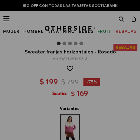
15% OFF CON TODAS LAS TARJETAS SCOTIABANK

MUJER
HOMBRE
NIÑA
NIÑO
BEBÉS
FRUIT
REBAJAS
OF
THE
Sweater franjas horizontales - Rosado
OS11WGKS8-3
LOOM
$
199
$
799
75
169
$
Variantes: