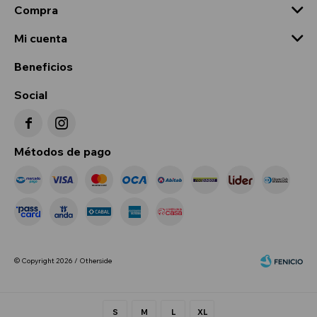
Compra
Mi cuenta
Beneficios
Social


Métodos de pago
© Copyright 2026 / Otherside
S
M
L
XL