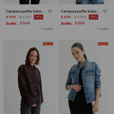
Campera puffer básica con capucha - Negro
Campera puffer básica con capucha - Azul marino
$
599
$
1.399
$
599
$
1.399
57
57
509
509
$
$
+ 1 color
+ 1 color