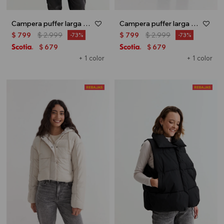
Campera puffer larga - Negro
Campera puffer larga - Verde oliva
$
799
$
2.999
$
799
$
2.999
73
73
679
679
$
$
+ 1 color
+ 1 color