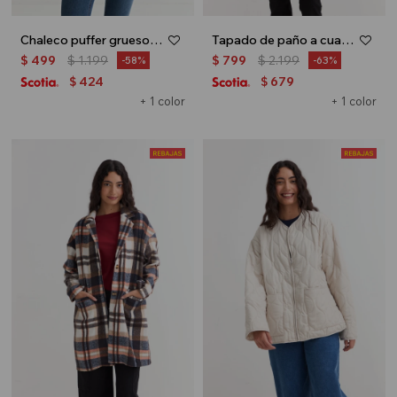
Chaleco puffer grueso - Khaki
Tapado de paño a cuadros - Negro
$
499
$
1.199
$
799
$
2.199
58
63
424
679
$
$
+ 1 color
+ 1 color