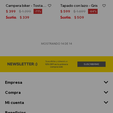
Campera biker - Tostado
Tapado con lazo - Gris
$
399
$
1.399
$
599
$
1.699
71
64
339
509
$
$
MOSTRANDO
14
DE
14
Empresa
Compra
Mi cuenta
Beneficios