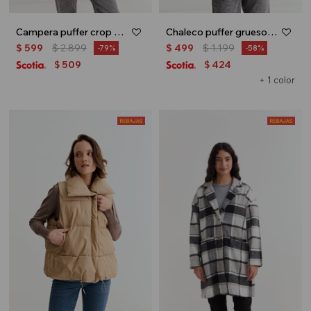
Campera puffer crop - Beige
Chaleco puffer grueso - Negro
$
599
$
2.899
$
499
$
1.199
79
58
509
424
$
$
+ 1 color