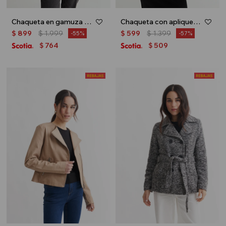
Chaqueta en gamuza - Marron
Chaqueta con apliques - Jean medio
$
899
$
1.999
$
599
$
1.399
55
57
764
509
$
$