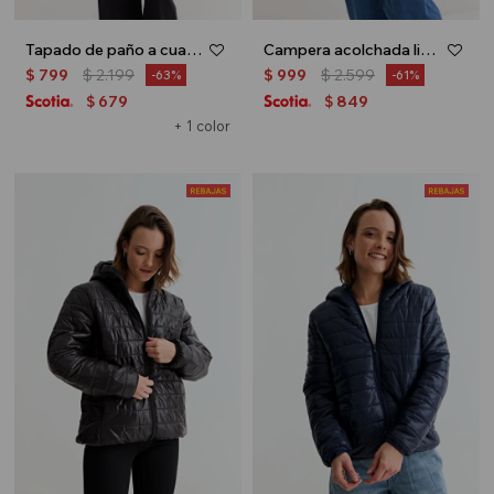
Tapado de paño a cuadros - Azul marino
Campera acolchada liviana - Crudo
$
799
$
2.199
$
999
$
2.599
63
61
679
849
$
$
+ 1 color