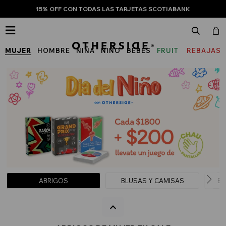
15% OFF CON TODAS LAS TARJETAS SCOTIABANK

MUJER
HOMBRE
NIÑA
NIÑO
BEBÉS
FRUIT
REBAJAS
OF
THE
LOOM
ABRIGOS
BLUSAS Y CAMISAS
BU