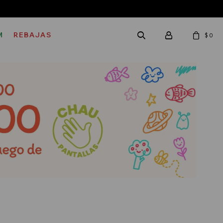
M
REBAJAS
$
0