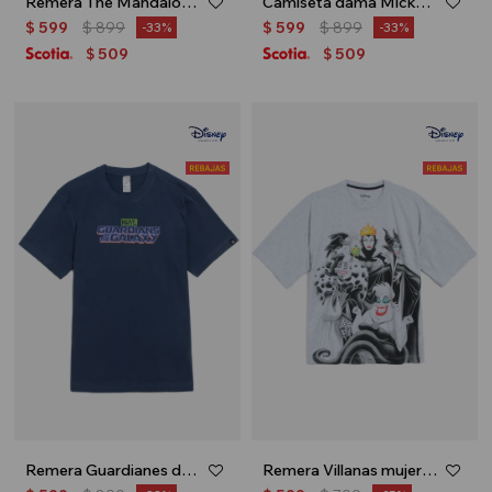
Remera The Mandalorian - Crudo
Camiseta dama Mickey - Blanco
$
599
$
899
$
599
$
899
33
33
509
509
$
$
Remera Guardianes de la Galaxia - Azul
Remera Villanas mujer - Gris