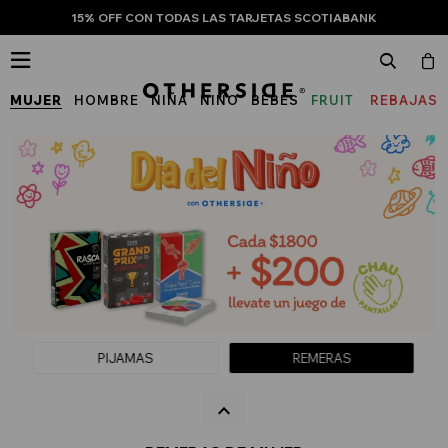
15% OFF CON TODAS LAS TARJETAS SCOTIABANK

MUJER
HOMBRE
NIÑA
NIÑO
BEBÉS
FRUIT
REBAJAS
OF
THE
LOOM
PIJAMAS
REMERAS