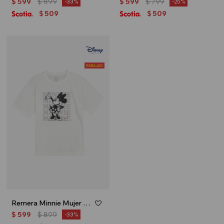
$
599
$
899
$
599
$
799
33
25
509
509
$
$
Remera Minnie Mujer - Blanco
$
599
$
899
33