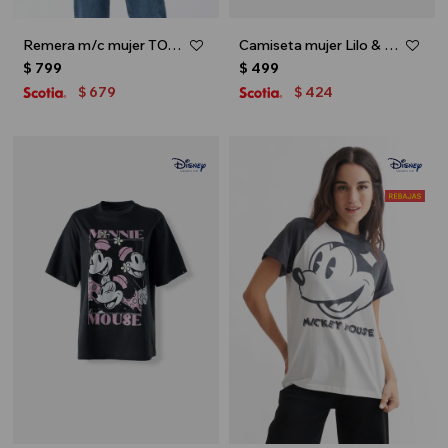
Remera m/c mujer TOY STORY - Negro
Camiseta mujer Lilo & Stitch - Lavanda
$
799
$
499
679
424
$
$