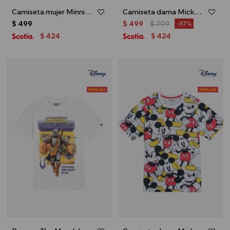
Camiseta mujer Minnie - Negro
Camiseta dama Mickey - Crudo
$
499
$
499
$
799
37
424
424
$
$