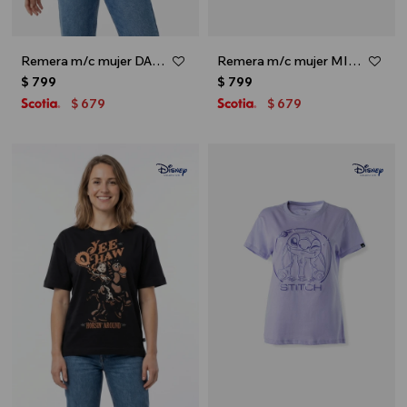
Remera m/c mujer DAISY - Celeste
Remera m/c mujer MICKEY - Crudo
$
799
$
799
679
679
$
$