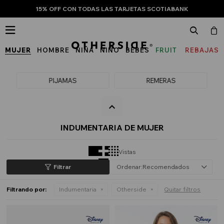
15% OFF CON TODAS LAS TARJETAS SCOTIABANK

MUJER
HOMBRE
NIÑA
NIÑO
BEBÉS
FRUIT
REBAJAS
OF
THE
PIJAMAS
REMERAS
LOOM
INDUMENTARIA DE MUJER
Vistas
Recomendados
Filtrando por:
Indumentaria
Otherside
Quitar filtros