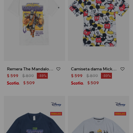
Remera The Mandalorian - Crudo
Camiseta dama Mickey - Blanco
$
599
$
899
$
599
$
899
33
33
509
509
$
$