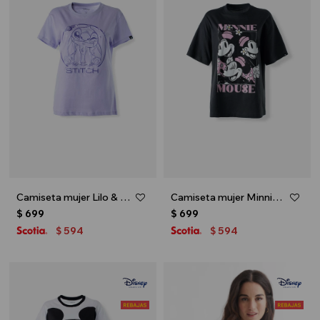
Camiseta mujer Lilo & Stitch - Lavanda
Camiseta mujer Minnie - Negro
$
699
$
699
594
594
$
$