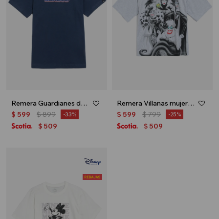
Remera Guardianes de la Galaxia - Azul
Remera Villanas mujer - Gris
$
599
$
899
$
599
$
799
33
25
509
509
$
$