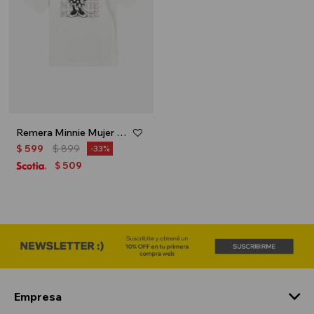
Remera Minnie Mujer - Blanco
$
599
$
899
33
509
$
Empresa