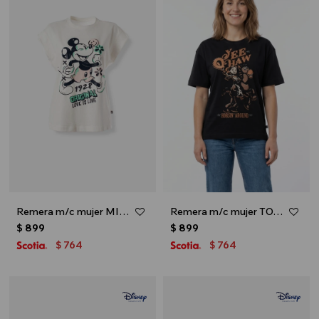
Remera m/c mujer MICKEY - Crudo
Remera m/c mujer TOY STORY - Negro
$
899
$
899
764
764
$
$