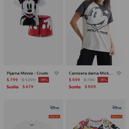
Pijama Minnie - Crudo
Camiseta dama Mickey - Crudo
$
799
$
1.299
$
599
$
799
38
25
679
509
$
$