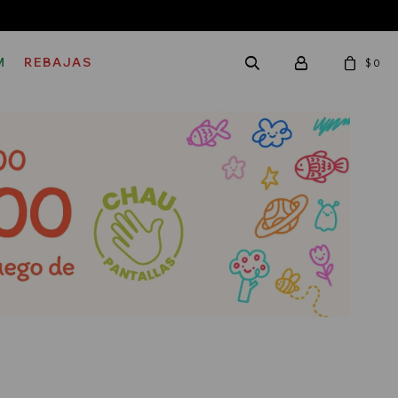
M
REBAJAS
$
0