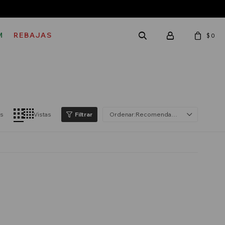
M
REBAJAS
$
0
os
Vistas
Recomendados