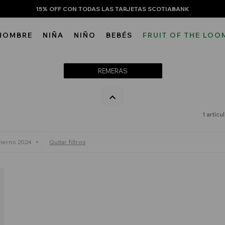
15% OFF CON TODAS LAS TARJETAS SCOTIABANK
HOMBRE
NIÑA
NIÑO
BEBÉS
FRUIT OF THE LOO
REMERAS
1 artícu
vierno 2024
Quitar filtros