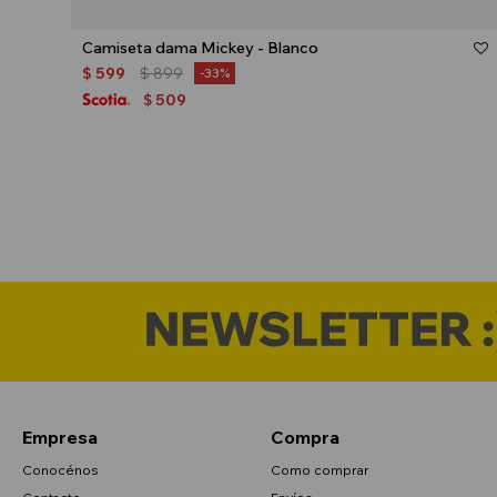
Talle
Camiseta dama Mickey - Blanco
$
599
$
899
33
509
$
Empresa
Compra
Conocénos
Como comprar