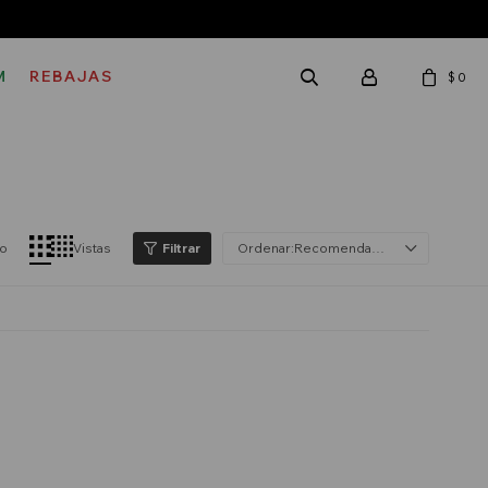
M
REBAJAS
$
0
lo
Vistas
Recomendados