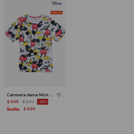
Camiseta dama Mickey - Blanco
$
599
$
899
33
509
$