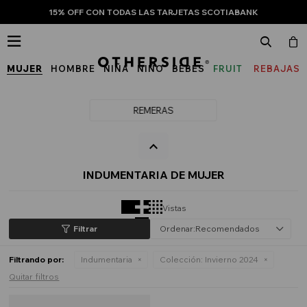
15% OFF CON TODAS LAS TARJETAS SCOTIABANK

MUJER
HOMBRE
NIÑA
NIÑO
BEBÉS
FRUIT
REBAJAS
OF
THE
REMERAS
LOOM
INDUMENTARIA DE MUJER
Vistas
Recomendados
Filtrando por:
Indumentaria
Colección:
Invierno 2024
Quitar filtros