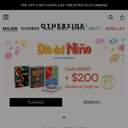
15% OFF CON TODAS LAS TARJETAS SCOTIABANK

MUJER
HOMBRE
NIÑA
NIÑO
BEBÉS
FRUIT
REBAJAS
OF
THE
LOOM
PIJAMAS
REMERAS