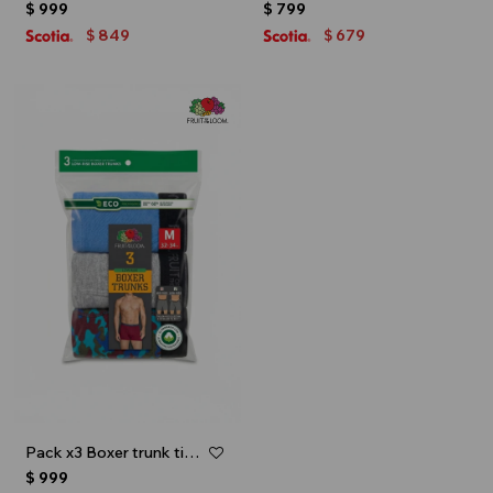
$
999
$
799
849
679
$
$
Pack x3 Boxer trunk tiro bajo para caballero - Multicolor
$
999