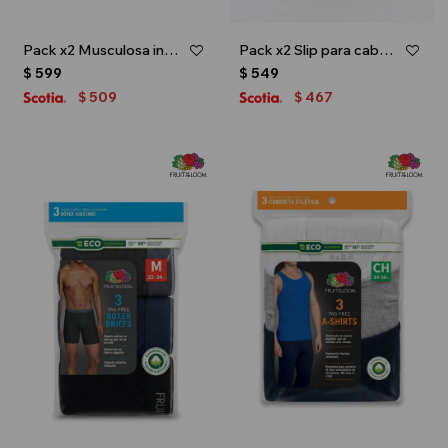
Pack x2 Musculosa interior para caballero - Blanco
Pack x2 Slip para caballero - Multicolor
$
599
$
549
509
467
$
$