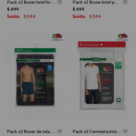
Pack x2 Boxer brief breathable 2.0 - caballero - Multicolor
Pack x2 Boxer brief para caballero - Azul marino
$
699
$
699
594
594
$
$
Pack x3 Boxer de tela para caballero - Multicolor
Pack x2 Camiseta interior escote redondo - Blanco