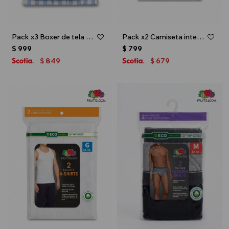
Pack x3 Boxer de tela para caballero - Multicolor
Pack x2 Camiseta interior escote V - caballero - Blanco
$
999
$
799
849
679
$
$