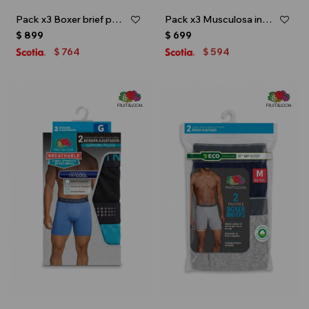
Pack x3 Boxer brief para caballero - Negro
Pack x3 Musculosa interior para caballero - Multicolor
$
899
$
699
764
594
$
$