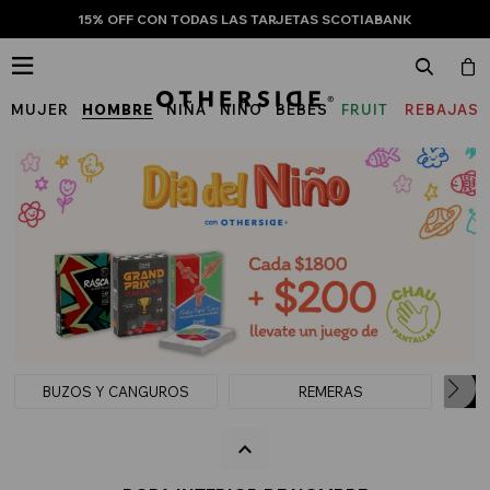
15% OFF CON TODAS LAS TARJETAS SCOTIABANK

MUJER
HOMBRE
NIÑA
NIÑO
BEBÉS
FRUIT
REBAJAS
OF
THE
LOOM
BUZOS Y CANGUROS
REMERAS