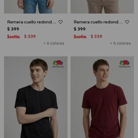
Remera cuello redondo ICONIC 150 - Gris melange oscuro
Remera cuello redondo ICONIC 150 - Blanco
$
399
$
399
339
339
$
$
+ 6 colores
+ 6 colores