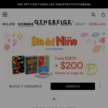
15% OFF CON TODAS LAS TARJETAS SCOTIABANK

MUJER
HOMBRE
NIÑA
NIÑO
BEBÉS
FRUIT
REBAJAS
OF
THE
LOOM
BUZOS Y CANGUROS
REMERAS