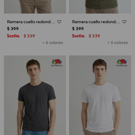
Remera cuello redondo ICONIC 150 - Azul marino
Remera cuello redondo ICONIC 150 - Verde oliva
$
399
$
399
339
339
$
$
+ 6 colores
+ 6 colores