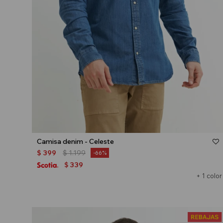
Talle
Camisa denim - Celeste
$
399
$
1.199
66
339
$
+ 1 color