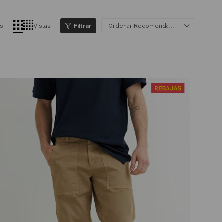
os
Vistas
Recomendados