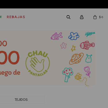
M
REBAJAS
$
0
TEJIDOS