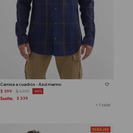
Talle
Camisa a cuadros - Azul marino
$
399
$
1.199
66
339
$
+ 1 color