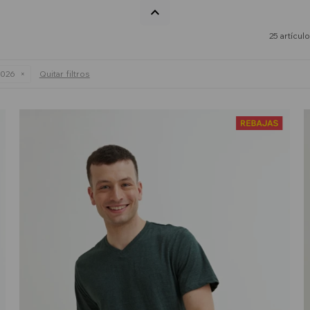
25 artícul
2026
Quitar filtros