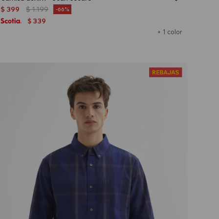
$
399
$
1.199
66
339
$
+ 1 color