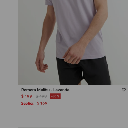
Talle
Remera Malibu - Lavanda
$
199
$
499
60
169
$