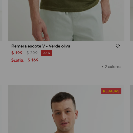
Talle
Remera escote V - Verde oliva
$
199
$
299
33
169
$
+ 2 colores