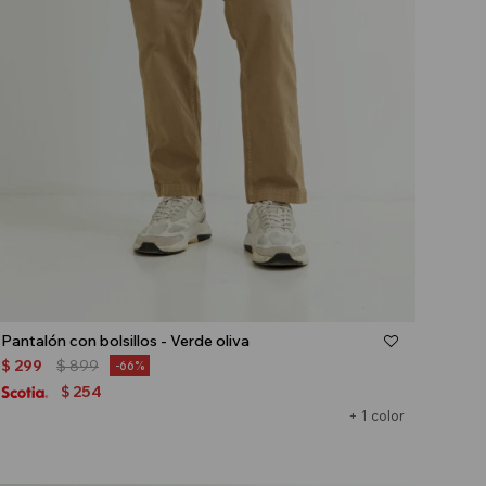
Talle
Pantalón con bolsillos - Verde oliva
$
299
$
899
66
254
$
+ 1 color