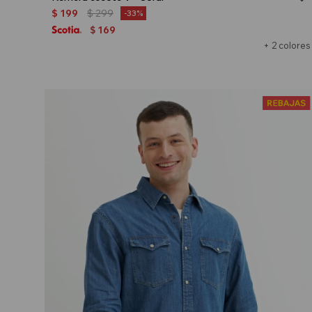
$
199
$
299
33
169
$
+ 2 colores