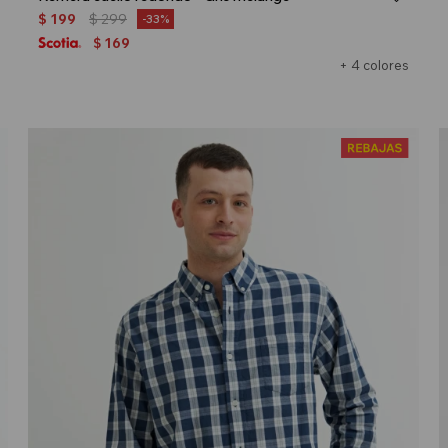
$
199
$
299
33
169
$
+ 4 colores