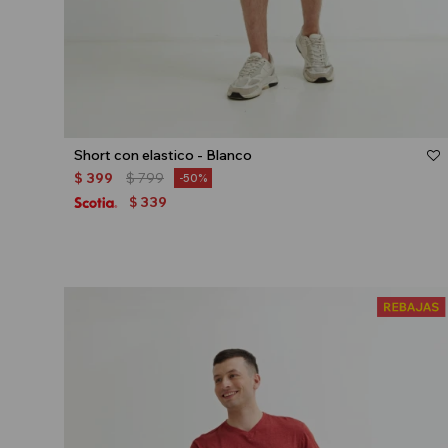
Talle
Short con elastico - Blanco
$
399
$
799
50
339
$