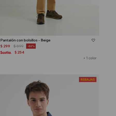
Talle
Pantalón con bolsillos - Beige
$
299
$
899
66
254
$
+ 1 color