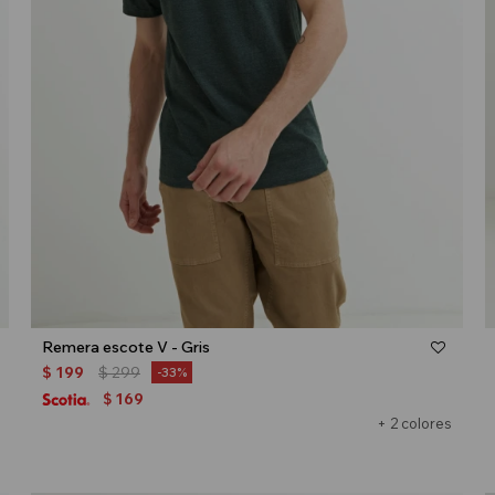
Talle
Remera escote V - Gris
$
199
$
299
33
169
$
+ 2 colores