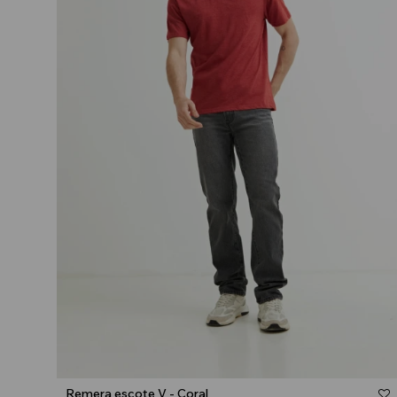
Talle
Remera escote V - Coral