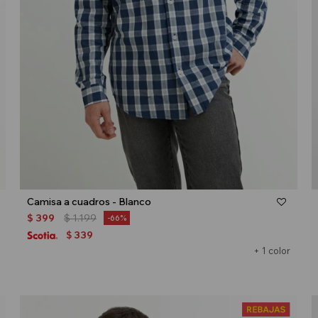
Talle
Camisa a cuadros - Blanco
$
399
$
1.199
66
339
$
+ 1 color