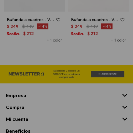
Bufanda a cuadros - Verde oliva
Bufanda a cuadros - Verde
$
249
$
449
$
249
$
449
44
44
212
212
$
$
+ 1 color
+ 1 color
Empresa
Compra
Mi cuenta
Beneficios