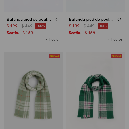
Bufanda pied de poule - Gris
Bufanda pied de poule - Verde
$
199
$
449
$
199
$
449
55
55
169
169
$
$
+ 1 color
+ 1 color