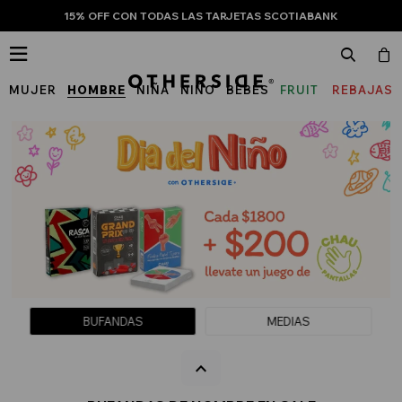
15% OFF CON TODAS LAS TARJETAS SCOTIABANK

MUJER
HOMBRE
NIÑA
NIÑO
BEBÉS
FRUIT
REBAJAS
OF
THE
LOOM
BUFANDAS
MEDIAS