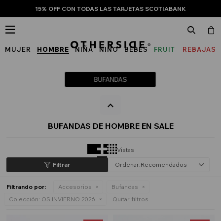
15% OFF CON TODAS LAS TARJETAS SCOTIABANK

MUJER
HOMBRE
NIÑA
NIÑO
BEBÉS
FRUIT
REBAJAS
OF
THE
BUFANDAS
LOOM
BUFANDAS DE HOMBRE EN SALE
Vistas
Recomendados
Filtrando por:
Accesorios
Bufandas
Colección:
OS INVIERNO 2026
Quitar filtros