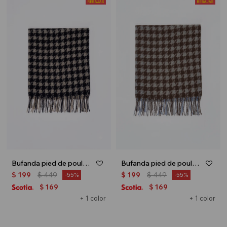
Bufanda pied de poule - Gris
Bufanda pied de poule - Verde
$
199
$
449
$
199
$
449
55
55
169
169
$
$
+ 1 color
+ 1 color