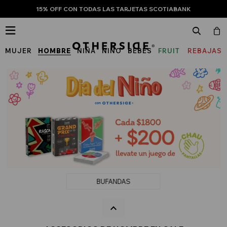
15% OFF CON TODAS LAS TARJETAS SCOTIABANK

MUJER
HOMBRE
NIÑA
NIÑO
BEBÉS
FRUIT
REBAJAS
OF
THE
LOOM
BUFANDAS