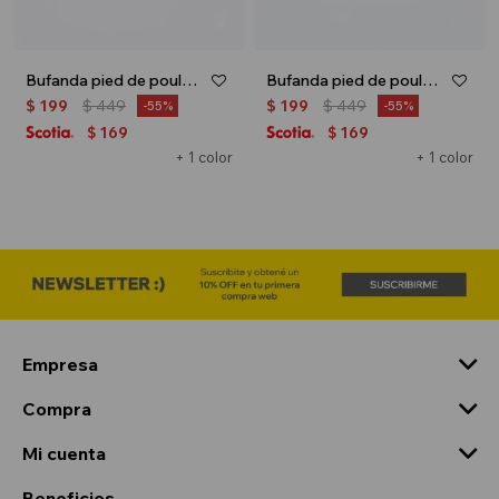
Bufanda pied de poule - Gris
Bufanda pied de poule - Verde
$
199
$
449
$
199
$
449
55
55
169
169
$
$
+ 1 color
+ 1 color
Empresa
Compra
Mi cuenta
Beneficios