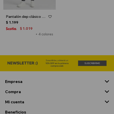
Pantalón dep clásico c/puños elásticos - UNISEX - Gris melange oscuro
$
1.199
1.019
$
+ 4 colores
Empresa
Compra
Mi cuenta
Beneficios