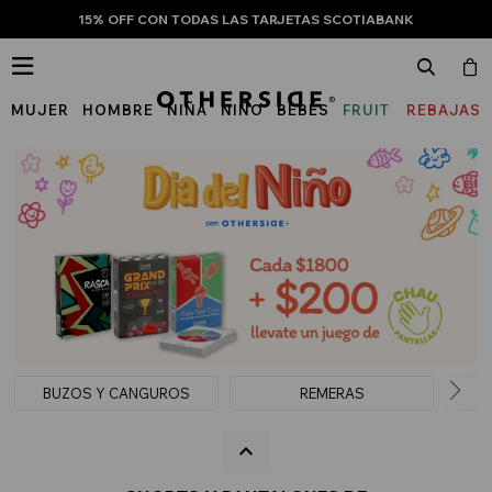
15% OFF CON TODAS LAS TARJETAS SCOTIABANK

MUJER
HOMBRE
NIÑA
NIÑO
BEBÉS
FRUIT
REBAJAS
OF
THE
LOOM
BUZOS Y CANGUROS
REMERAS