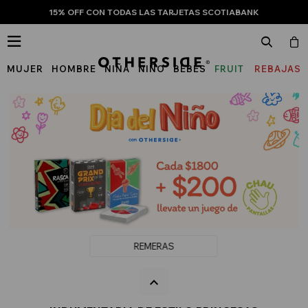
15% OFF CON TODAS LAS TARJETAS SCOTIABANK

MUJER
HOMBRE
NIÑA
NIÑO
BEBÉS
FRUIT
REBAJAS
OF
THE
LOOM
REMERAS