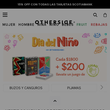
15% OFF CON TODAS LAS TARJETAS SCOTIABANK

MUJER
HOMBRE
NIÑA
NIÑO
BEBÉS
FRUIT
REBAJAS
OF
THE
LOOM
BUZOS Y CANGUROS
PIJAMAS