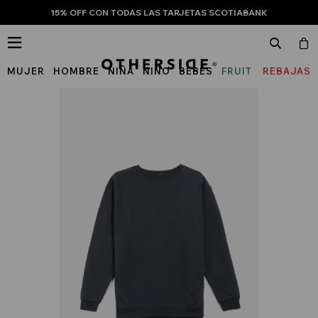
15% OFF CON TODAS LAS TARJETAS SCOTIABANK

MUJER
HOMBRE
NIÑA
NIÑO
BEBÉS
FRUIT
REBAJAS
OF
THE
LOOM