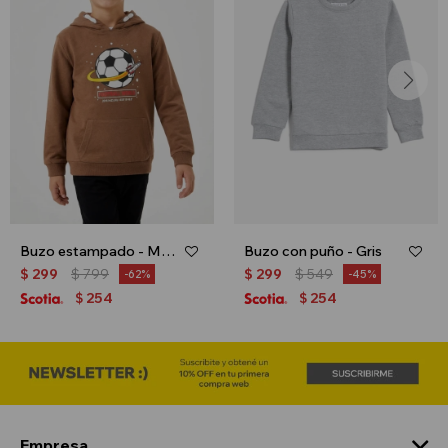
Buzo estampado - Marron
Buzo con puño - Gris
$
299
$
799
$
299
$
549
62
45
254
254
$
$
Empresa