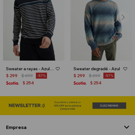
Sweater a rayas - Azul marino
Sweater degradé - Azul
$
299
$
699
$
299
$
699
57
57
254
254
$
$
Empresa