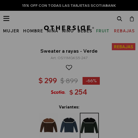
15% OFF CON TODAS LAS TARJETAS SCOTIABANK

MUJER
HOMBRE
NIÑA
NIÑO
BEBÉS
FRUIT
REBAJAS
OF
THE
Sweater a rayas - Verde
OS11MGKS5-247
LOOM
$
299
$
899
66
254
$
Variantes: