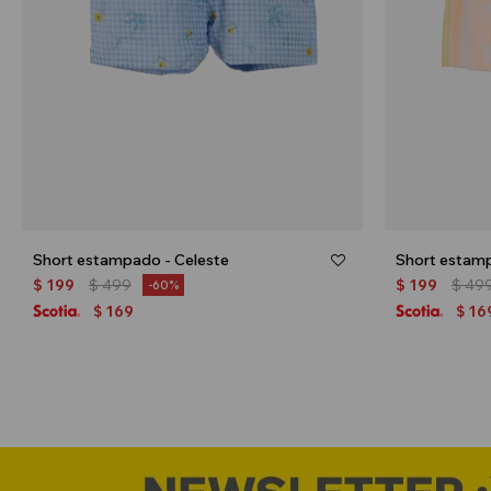
Short estampado - Celeste
Short estamp
$
199
$
499
$
199
$
49
60
169
16
$
$