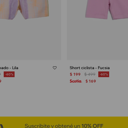
ado - Lila
Short ciclista - Fucsia
9
$
199
$
499
60
60
9
169
$