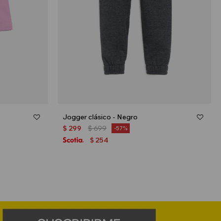
Jogger clásico - Negro
$
299
$
699
57
254
$