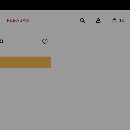
M
REBAJAS
$
0
ro