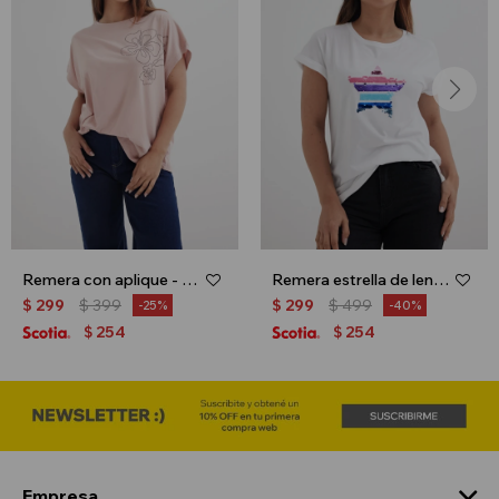
Remera con aplique - Rosa palido
Remera estrella de lentejuela - Blanco
$
299
$
399
$
299
$
499
25
40
254
254
$
$
Empresa