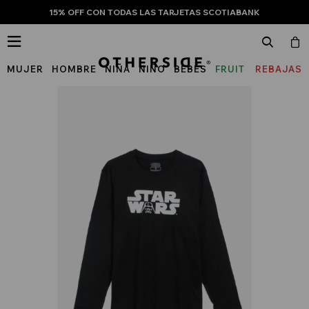
15% OFF CON TODAS LAS TARJETAS SCOTIABANK

MUJER
HOMBRE
NIÑA
NIÑO
BEBÉS
FRUIT
REBAJAS
OF
THE
LOOM