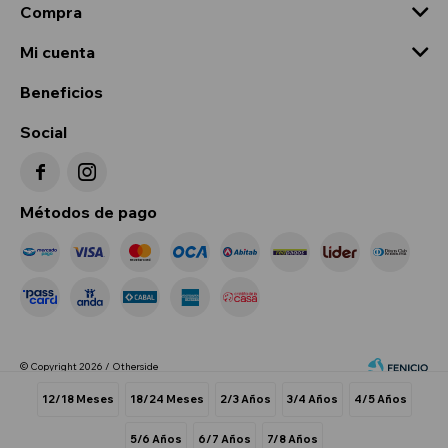
Compra
Mi cuenta
Beneficios
Social


Métodos de pago
© Copyright 2026 / Otherside
12/18 Meses
18/24 Meses
2/3 Años
3/4 Años
4/5 Años
5/6 Años
6/7 Años
7/8 Años