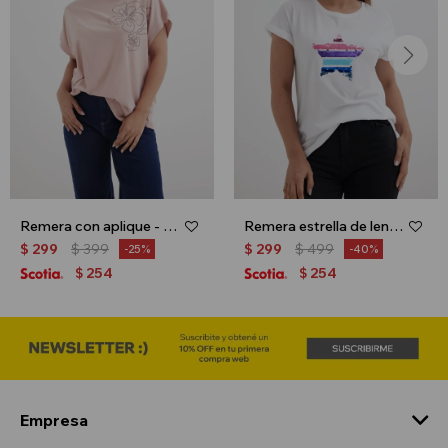
Remera con aplique - Rosa palido
Remera estrella de lentejuela - Blanco
$
299
$
399
$
299
$
499
25
40
254
254
$
$
Empresa