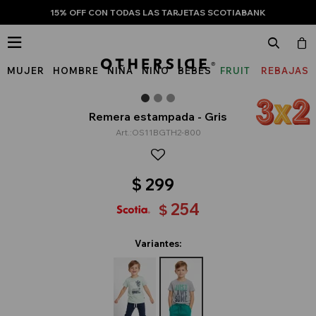
15% OFF CON TODAS LAS TARJETAS SCOTIABANK

MUJER
HOMBRE
NIÑA
NIÑO
BEBÉS
FRUIT
REBAJAS
OF
THE
Remera estampada - Gris
OS11BGTH2-800
LOOM
$
299
254
$
Variantes: