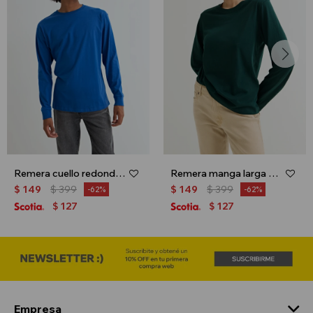
Remera cuello redondo - Azul
Remera manga larga básica - Verde
$
149
$
399
$
149
$
399
62
62
127
127
$
$
Empresa