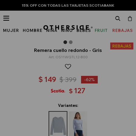
15% OFF CON TODAS LAS TARJETAS SCOTIABANK

MUJER
HOMBRE
NIÑA
NIÑO
BEBÉS
FRUIT
REBAJAS
OF
THE
Remera cuello redondo - Gris
OS11WGTL12-800
LOOM
$
149
$
399
62
127
$
Variantes: