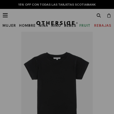
15% OFF CON TODAS LAS TARJETAS SCOTIABANK

MUJER
HOMBRE
NIÑA
NIÑO
BEBÉS
FRUIT
REBAJAS
OF
THE
LOOM