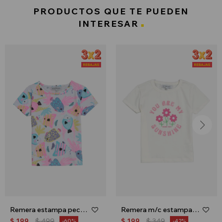
PRODUCTOS QUE TE PUEDEN
INTERESAR
Remera estampa peces - Blanco
Remera m/c estampa floral - Crudo
$
199
$
499
$
199
$
349
60
42