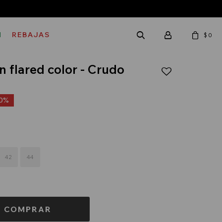
M
REBAJAS
$
0
n flared color - Crudo
0
42
44
COMPRAR