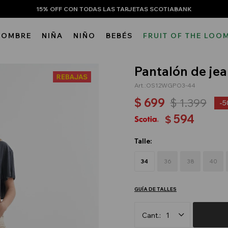
15% OFF CON TODAS LAS TARJETAS SCOTIABANK
HOMBRE
NIÑA
NIÑO
BEBÉS
FRUIT OF THE LOO
Pantalón de jea
OS12WGPO3-44
$
699
$
1.399
5
594
$
Talle:
34
36
38
40
GUÍA DE TALLES
1