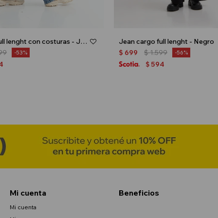
Jean cargo full lenght con costuras - Jean medio
Jean cargo full lenght - Negro
99
$
699
$
1.599
53
56
4
594
$
Mi cuenta
Beneficios
Mi cuenta