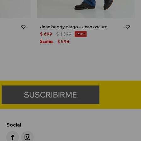
Jean baggy cargo - Jean oscuro
$
699
$
1.399
50
594
$
Social

