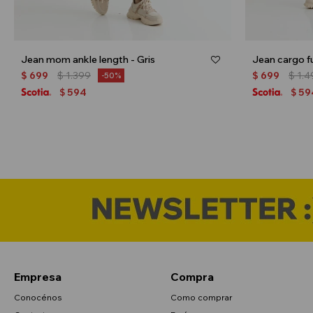
Jean mom ankle length - Gris
$
699
$
1.399
$
699
$
1.4
50
594
59
$
$
Empresa
Compra
Conocénos
Como comprar