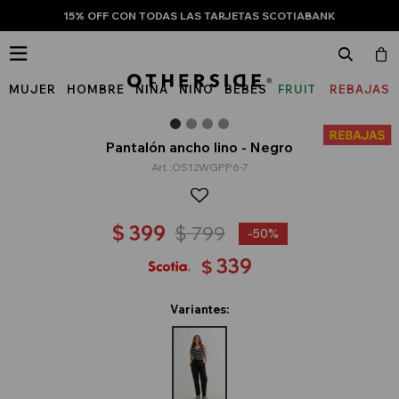
15% OFF CON TODAS LAS TARJETAS SCOTIABANK

MUJER
HOMBRE
NIÑA
NIÑO
BEBÉS
FRUIT
REBAJAS
OF
THE
Pantalón ancho lino - Negro
OS12WGPP6-7
LOOM
$
399
$
799
50
339
$
Variantes: