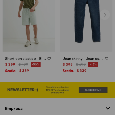
Short con elastico - Blanco
Jean skinny - Jean oscuro
$
399
$
799
$
399
$
699
50
42
339
339
$
$
Empresa