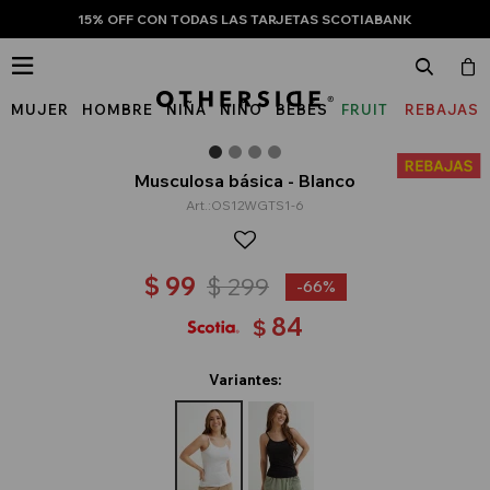
15% OFF CON TODAS LAS TARJETAS SCOTIABANK

MUJER
HOMBRE
NIÑA
NIÑO
BEBÉS
FRUIT
REBAJAS
OF
THE
Musculosa básica - Blanco
OS12WGTS1-6
LOOM
$
99
$
299
66
84
$
Variantes: