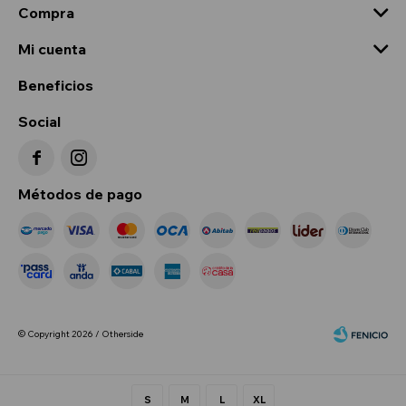
Compra
Mi cuenta
Beneficios
Social


Métodos de pago
© Copyright 2026 / Otherside
S
M
L
XL