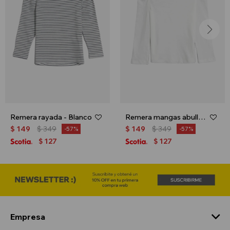
Remera rayada - Blanco
Remera mangas abullonadas - Blanco
$
149
$
349
$
149
$
349
57
57
127
127
$
$
Empresa