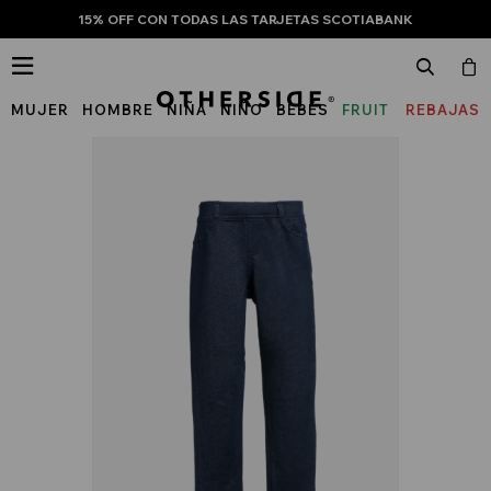
15% OFF CON TODAS LAS TARJETAS SCOTIABANK

MUJER
HOMBRE
NIÑA
NIÑO
BEBÉS
FRUIT
REBAJAS
OF
THE
LOOM