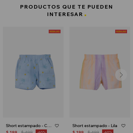
PRODUCTOS QUE TE PUEDEN
INTERESAR
Short estampado - Celeste
Short estampado - Lila
$
199
$
499
$
199
$
499
60
60