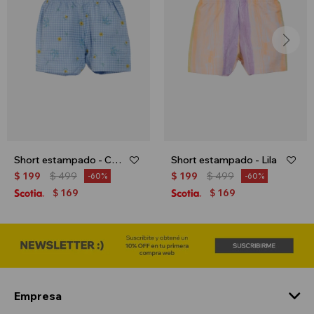
Short estampado - Celeste
Short estampado - Lila
$
199
$
499
$
199
$
499
60
60
169
169
$
$
Empresa