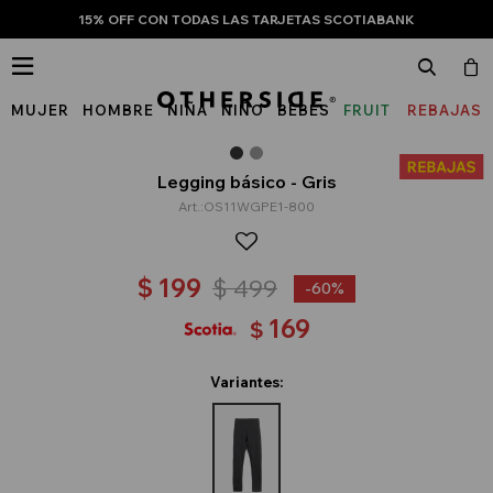
15% OFF CON TODAS LAS TARJETAS SCOTIABANK

MUJER
HOMBRE
NIÑA
NIÑO
BEBÉS
FRUIT
REBAJAS
OF
THE
Legging básico - Gris
OS11WGPE1-800
LOOM
$
199
$
499
60
169
$
Variantes: