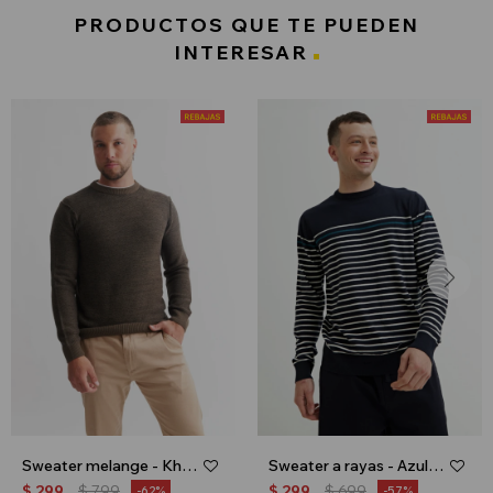
PRODUCTOS QUE TE PUEDEN
INTERESAR
Sweater melange - Khaki
Sweater a rayas - Azul marino
$
299
$
799
$
299
$
699
62
57