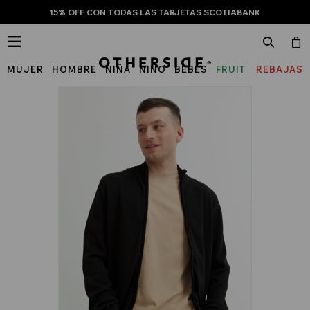
15% OFF CON TODAS LAS TARJETAS SCOTIABANK

MUJER
HOMBRE
NIÑA
NIÑO
BEBÉS
FRUIT
REBAJAS
OF
THE
LOOM