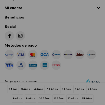
Mi cuenta
Beneficios
Social


Métodos de pago
© Copyright 2026 / Otherside
2 Años
3 Años
4 Años
14 Años
5 Años
6 Años
7 Años
8 Años
9 Años
10 Años
11 Años
12 Años
15 Años