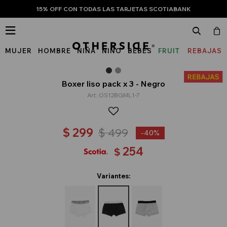
15% OFF CON TODAS LAS TARJETAS SCOTIABANK

MUJER
HOMBRE
NIÑA
NIÑO
BEBÉS
FRUIT
REBAJAS
OF
THE
Boxer liso pack x 3 - Negro
OS12BGML1-7
LOOM
$
299
$
499
40
254
$
Variantes: