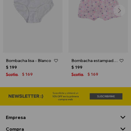
Bombacha lisa - Blanco
Bombacha estampada - Lila
$
199
$
199
169
169
$
$
Empresa
Compra