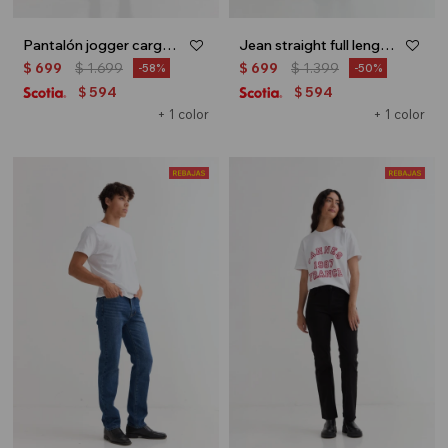
Pantalón jogger cargo - Verde oliva
Jean straight full length - Gris oscuro
$
699
$
1.699
$
699
$
1.399
58
50
594
594
$
$
+ 1 color
+ 1 color