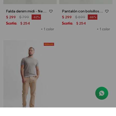
Falda denim midi - Negro
Pantalón con bolsillos - Beige
$
299
$
799
$
299
$
899
62
66
254
254
$
$
+ 1 color
+ 1 color