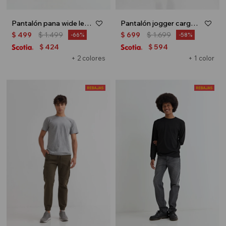
Pantalón pana wide leg - Ocre
Pantalón jogger cargo - Azul marino
$
499
$
1.499
$
699
$
1.699
66
58
424
594
$
$
+ 2 colores
+ 1 color