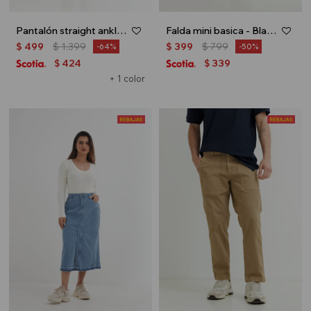
Pantalón straight ankle length - Beige
Falda mini basica - Blanco
$
499
$
1.399
$
399
$
799
64
50
424
339
$
$
+ 1 color