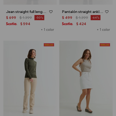
Jean straight full length - Jean medio
Pantalón straight ankle length - Negro
$
699
$
1.399
$
499
$
1.399
50
64
594
424
$
$
+ 1 color
+ 1 color