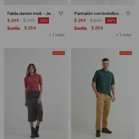
Falda denim midi - Jean medio
Pantalón con bolsillos - Verde oliva
$
299
$
799
$
299
$
899
62
66
254
254
$
$
+ 1 color
+ 1 color