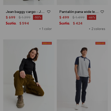
Jean baggy cargo - Jean oscuro
Pantalón pana wide leg - Azul marino
$
699
$
1.399
$
499
$
1.499
50
66
594
424
$
$
+ 1 color
+ 2 colores