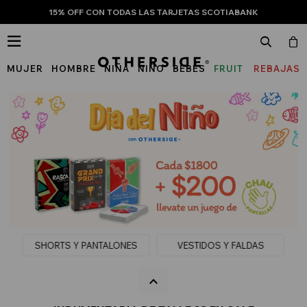
15% OFF CON TODAS LAS TARJETAS SCOTIABANK

MUJER
HOMBRE
NIÑA
NIÑO
BEBÉS
FRUIT
REBAJAS
OF
THE
LOOM
SHORTS Y PANTALONES
VESTIDOS Y FALDAS