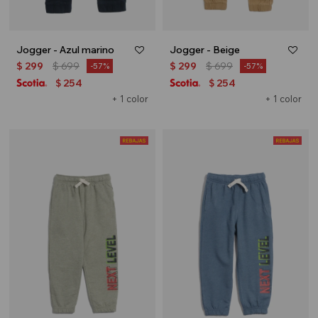
Jogger - Azul marino
Jogger - Beige
$
299
$
699
$
299
$
699
57
57
254
254
$
$
+ 1 color
+ 1 color