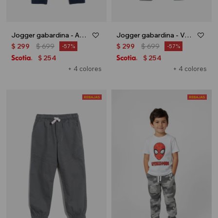
Jogger gabardina - Azul marino
Jogger gabardina - Verde petroleo
$
299
$
699
$
299
$
699
57
57
254
254
$
$
+ 4 colores
+ 4 colores