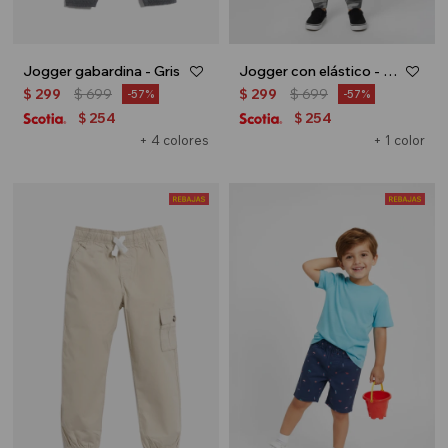
Jogger gabardina - Gris
Jogger con elástico - Verde militar
$
299
$
699
$
299
$
699
57
57
254
254
$
$
+ 4 colores
+ 1 color