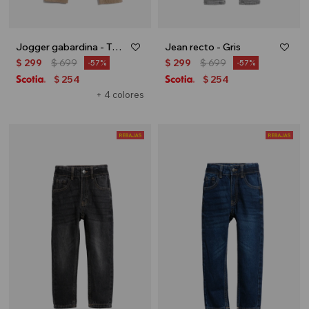
Jogger gabardina - Tostado
Jean recto - Gris
$
299
$
699
$
299
$
699
57
57
254
254
$
$
+ 4 colores