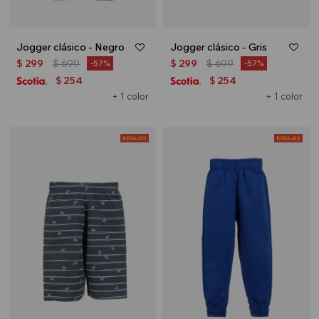
Jogger clásico - Negro
Jogger clásico - Gris
$
299
$
699
$
299
$
699
57
57
254
254
$
$
+ 1 color
+ 1 color