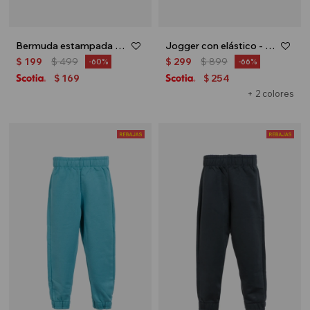
Bermuda estampada - Gris
Jogger con elástico - Azul
$
199
$
499
$
299
$
899
60
66
169
254
$
$
+ 2 colores