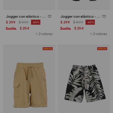
Jogger con elástico - Verde
Jogger con elástico - Gris oscuro
$
299
$
899
$
299
$
899
66
66
254
254
$
$
+ 2 colores
+ 2 colores