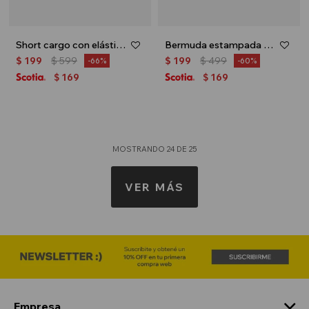
Short cargo con elástico - Beige
Bermuda estampada - Gris oscuro
$
199
$
599
$
199
$
499
66
60
169
169
$
$
MOSTRANDO
24
DE
25
VER MÁS
Empresa