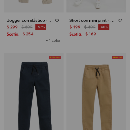
Jogger con elástico - Beige
Short con mini print - Azul
$
299
$
699
$
199
$
499
57
60
254
169
$
$
+ 1 color