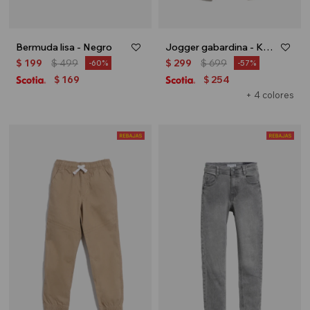
Bermuda lisa - Negro
Jogger gabardina - Khaki
$
199
$
499
$
299
$
699
60
57
169
254
$
$
+ 4 colores