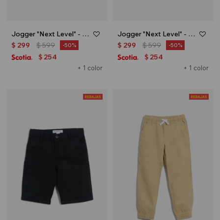
Jogger "Next Level" - Verde oliva
Jogger "Next Level" - Azul
$
299
$
599
$
299
$
599
50
50
254
254
$
$
+ 1 color
+ 1 color