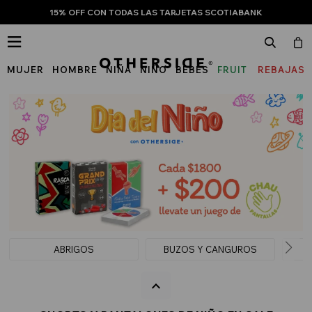
15% OFF CON TODAS LAS TARJETAS SCOTIABANK

MUJER
HOMBRE
NIÑA
NIÑO
BEBÉS
FRUIT
REBAJAS
OF
THE
LOOM
ABRIGOS
BUZOS Y CANGUROS