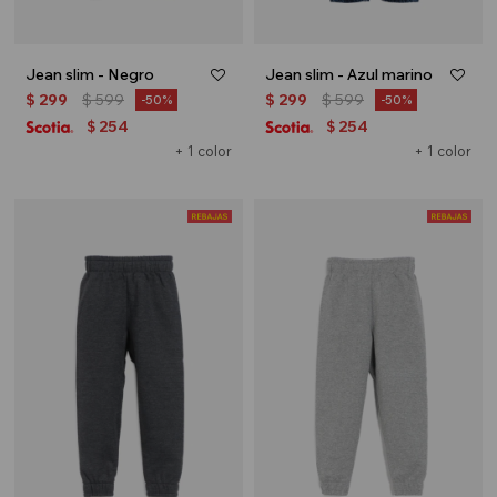
Jean slim - Negro
Jean slim - Azul marino
$
299
$
599
$
299
$
599
50
50
254
254
$
$
+ 1 color
+ 1 color