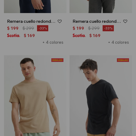
Remera cuello redondo - Gris melange
Remera cuello redondo - Azul francia
$
199
$
299
$
199
$
299
33
33
169
169
$
$
+ 4 colores
+ 4 colores