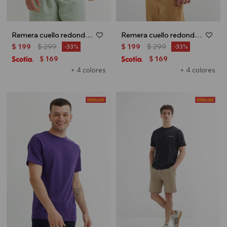
Remera cuello redondo - Beige
Remera cuello redondo - Gris
$
199
$
299
$
199
$
299
33
33
169
169
$
$
+ 4 colores
+ 4 colores