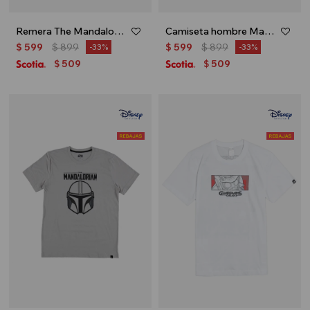
Remera The Mandalorian - Crudo
Camiseta hombre Marvel - Blanco
$
599
$
899
$
599
$
899
33
33
509
509
$
$