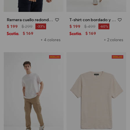
Remera cuello redondo - Morado
T-shirt con bordado y textura - Negro
$
199
$
299
$
199
$
499
33
60
169
169
$
$
+ 4 colores
+ 2 colores