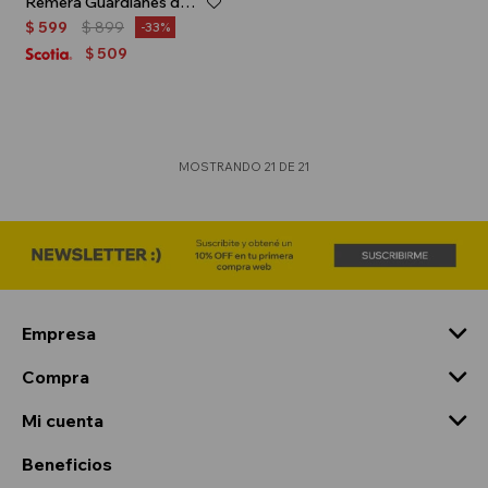
Remera Guardianes de la Galaxia - Azul
$
599
$
899
33
509
$
MOSTRANDO
21
DE
21
Empresa
Compra
Mi cuenta
Beneficios