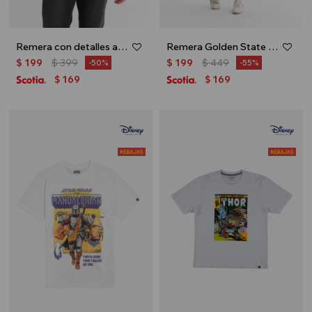
Remera con detalles a contratono - Gris oscuro
Remera Golden State - Verde oliva
$
199
$
399
$
199
$
449
50
55
169
169
$
$