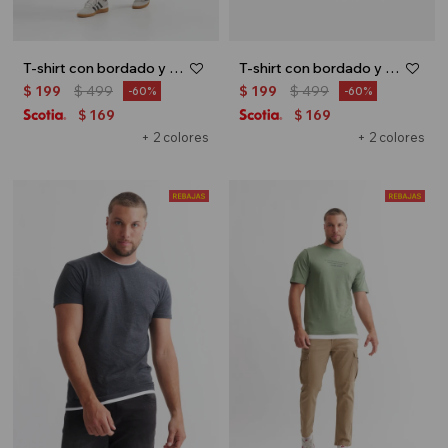
T-shirt con bordado y textura - Crudo
T-shirt con bordado y textura - Beige
$
199
$
499
$
199
$
499
60
60
169
169
$
$
+ 2 colores
+ 2 colores