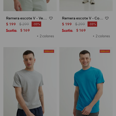
Remera escote V - Verde oliva
Remera escote V - Coral
$
199
$
299
$
199
$
299
33
33
169
169
$
$
+ 2 colores
+ 2 colores