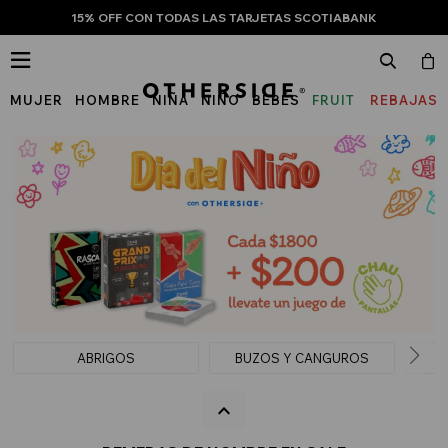
15% OFF CON TODAS LAS TARJETAS SCOTIABANK

MUJER
HOMBRE
NIÑA
NIÑO
BEBÉS
FRUIT
REBAJAS
OF
THE
LOOM
ABRIGOS
BUZOS Y CANGUROS