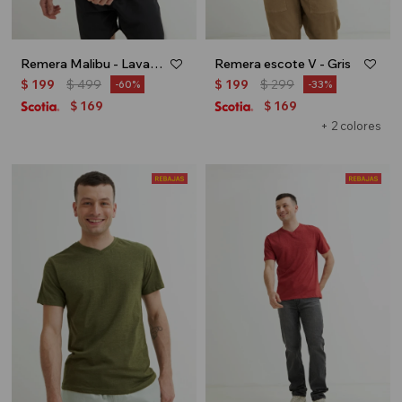
Remera Malibu - Lavanda
Remera escote V - Gris
$
199
$
499
$
199
$
299
60
33
169
169
$
$
+ 2 colores