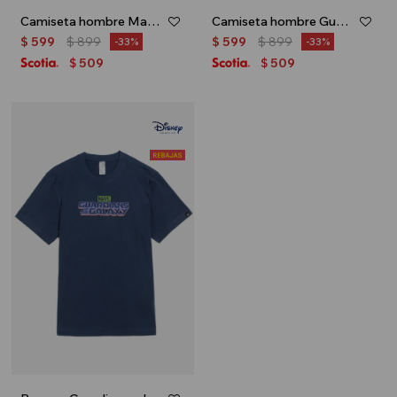
Camiseta hombre Mandalorian - Gris
Camiseta hombre Guardians of the galaxy - Blanco
$
599
$
899
$
599
$
899
33
33
509
509
$
$