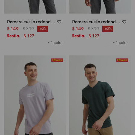
Remera cuello redondo - Negro
Remera cuello redondo - Azul
$
149
$
399
$
149
$
399
62
62
127
127
$
$
+ 1 color
+ 1 color