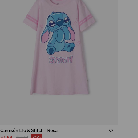
Talle
Camisón Lilo & Stitch - Rosa
$
599
$
799
25