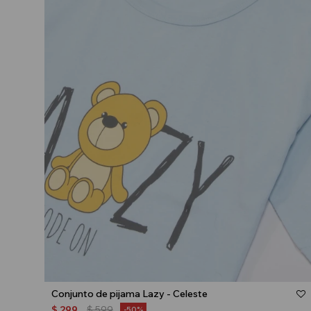
Talle
Conjunto de pijama Lazy - Celeste
$
299
$
599
50