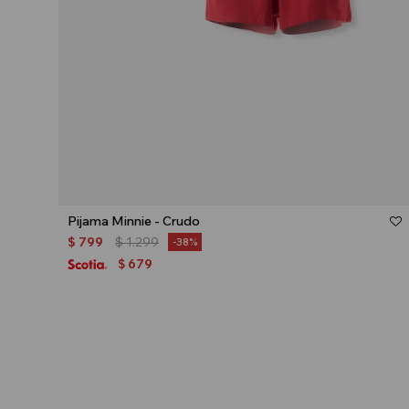
Talle
Pijama Minnie - Crudo
$
799
$
1.299
38
679
$