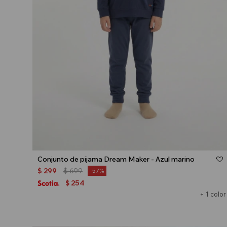
Talle
Conjunto de pijama Dream Maker - Azul marino
$
299
$
699
57
254
$
+ 1 color