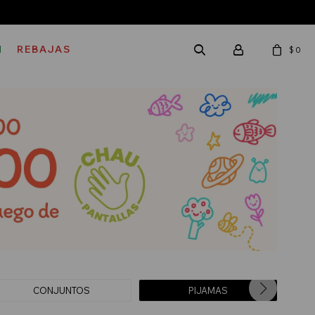
M
REBAJAS
$
0
CONJUNTOS
PIJAMAS