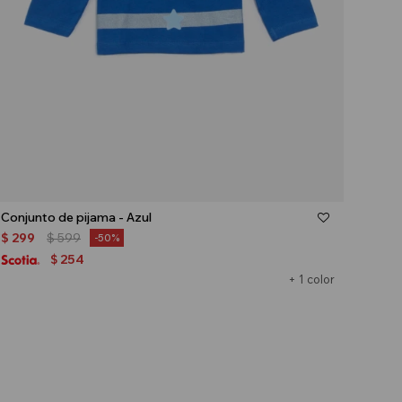
Talle
Conjunto de pijama - Azul
$
299
$
599
50
254
$
+ 1 color