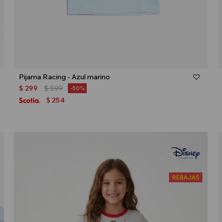
Talle
Pijama Racing - Azul marino
$
299
$
599
50
254
$