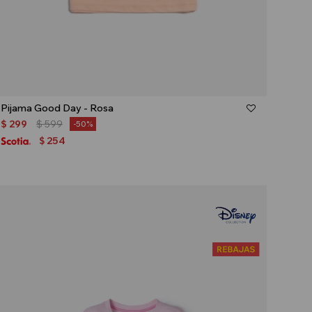
Talle
Pijama Good Day - Rosa
$
299
$
599
50
254
$