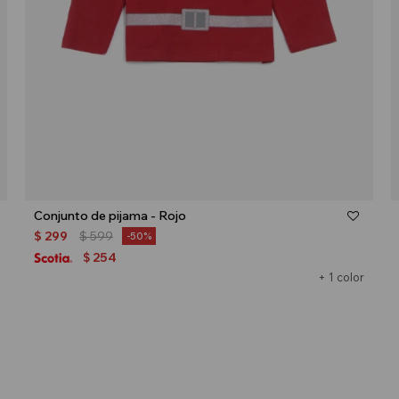
Talle
Conjunto de pijama - Rojo
$
299
$
599
50
254
$
+ 1 color