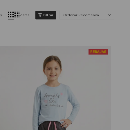
os
Vistas
Recomendados