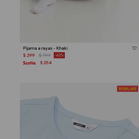
Talle
Pijama a rayas - Khaki
$
299
$
799
62
254
$