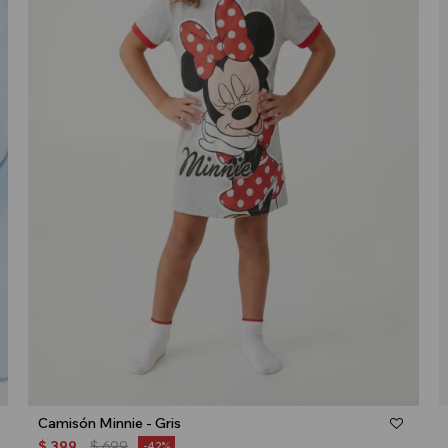
Talle
Camisón Minnie - Gris
$
399
$
699
42