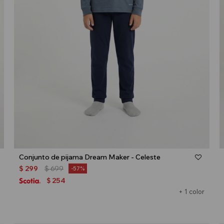
Talle
Conjunto de pijama Dream Maker - Celeste
$
299
$
699
57
254
$
+ 1 color