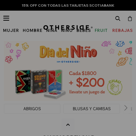
15% OFF CON TODAS LAS TARJETAS SCOTIABANK

MUJER
HOMBRE
NIÑA
NIÑO
BEBÉS
FRUIT
REBAJAS
OF
THE
LOOM
ABRIGOS
BLUSAS Y CAMISAS
BU